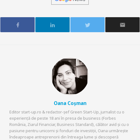
Oana Coșman
Editor start-up.ro & redactor-șef Green Start-Up, jurnalist cu o
experiență de peste 18 ani în presa de business (Forbes
România, Ziarul Financiar, Business Standard), călător avid și cu o
pasiune pentru unicorni și fonduri de investiții, Oana urmărește
îndeaproape antreprenorii din întreaga lume și descoperă