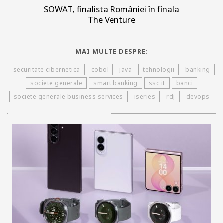
SOWAT, finalista României în finala
The Venture
MAI MULTE DESPRE:
securitate cibernetica
cobol
java
tehnologii
banking
societe generale
smart banking
ssc it
banci
societe generale business services
iseries
rdj
devops