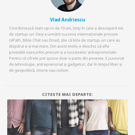
Vlad Andriescu
Coordonează start-up.ro de 10 ani, timp în care a descoperit mii
de startup-uri. Deși a urmărit succese internaționale precum
UiPath, Bible Chat sau Druid, știe că lista de startup-uri care au
dispărut e și mai mare. Din acest motiv, e deschis să afle
poveștile eșecurilor, precum și a succeselor antreprenoriale.
Pentru că cifrele pot spune doar o parte din poveste. E pasionat
de tehnologie, antreprenoriat și gadgeturi, dar în timpul liber și
de geopolitică, istorie sau ciclism.
CITESTE MAI DEPARTE: