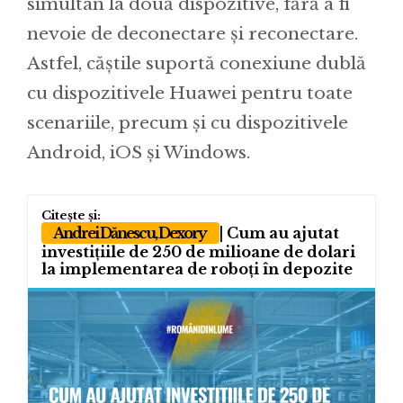
simultan la două dispozitive, fără a fi
nevoie de deconectare și reconectare.
Astfel, căștile suportă conexiune dublă
cu dispozitivele Huawei pentru toate
scenariile, precum și cu dispozitivele
Android, iOS și Windows.
Andrei Dănescu, Dexory
| Cum au ajutat
investițiile de 250 de milioane de dolari
la implementarea de roboți în depozite