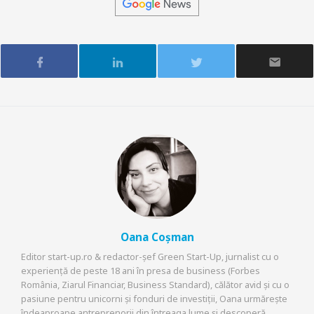
Oana Coșman
Editor start-up.ro & redactor-șef Green Start-Up, jurnalist cu o
experiență de peste 18 ani în presa de business (Forbes
România, Ziarul Financiar, Business Standard), călător avid și cu o
pasiune pentru unicorni și fonduri de investiții, Oana urmărește
îndeaproape antreprenorii din întreaga lume și descoperă