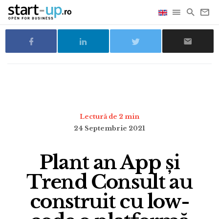
Lectură de 2 min
24 Septembrie 2021
Plant an App și
Trend Consult au
construit cu low-