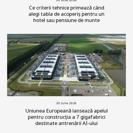
30 Iulie 2026
Ce criterii tehnice primează când
alegi tabla de acoperiș pentru un
hotel sau pensiune de munte
30 Iulie 2026
Uniunea Europeană lansează apelul
pentru construcția a 7 gigafabrici
destinate antrenării AI-ului