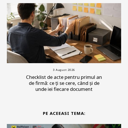
3 August 2026
Checklist de acte pentru primul an
de firmă: ce ți se cere, când și de
unde iei fiecare document
PE ACEEASI TEMA: