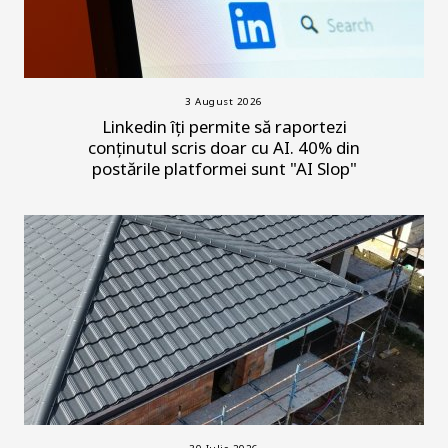
3 August 2026
Linkedin îți permite să raportezi
conținutul scris doar cu AI. 40% din
postările platformei sunt "AI Slop"