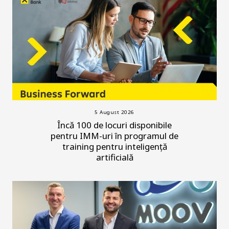
5 August 2026
Încă 100 de locuri disponibile
pentru IMM-uri în programul de
training pentru inteligență
artificială