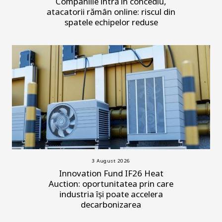
Companiile intră în concediu,
atacatorii rămân online: riscul din
spatele echipelor reduse
3 August 2026
Innovation Fund IF26 Heat
Auction: oportunitatea prin care
industria își poate accelera
decarbonizarea