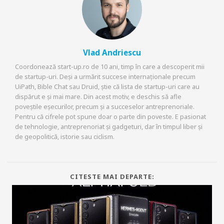
Vlad Andriescu
Coordonează start-up.ro de 10 ani, timp în care a descoperit mii
de startup-uri. Deși a urmărit succese internaționale precum
UiPath, Bible Chat sau Druid, știe că lista de startup-uri care au
dispărut e și mai mare. Din acest motiv, e deschis să afle
poveștile eșecurilor, precum și a succeselor antreprenoriale.
Pentru că cifrele pot spune doar o parte din poveste. E pasionat
de tehnologie, antreprenoriat și gadgeturi, dar în timpul liber și
de geopolitică, istorie sau ciclism.
CITESTE MAI DEPARTE: