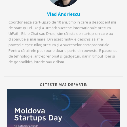
Vlad Andriescu
Coordonează start-up.ro de 10 ani, timp în care a descoperit mii
de startup-uri. Deși a urmărit succese internaționale precum
UiPath, Bible Chat sau Druid, știe că lista de startup-uri care au
dispărut e și mai mare. Din acest motiv, e deschis să afle
poveștile eșecurilor, precum și a succeselor antreprenoriale.
Pentru că cifrele pot spune doar o parte din poveste. E pasionat
de tehnologie, antreprenoriat și gadgeturi, dar în timpul liber și
de geopolitică, istorie sau ciclism.
CITESTE MAI DEPARTE: