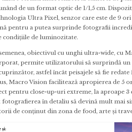
unând de un format optic de 1/1,5 cm. Dispozit
ehnologia Ultra Pixel, senzor care este de 9 ori 
nă pentru a putea surprinde fotografii incredib
e condițiile de luminozitate.
semenea, obiectivul cu unghi ultra-wide, cu M
rporat, permite utilizatorului să surprindă un
uprinzător, astfel încât peisajele să fie redate
lus, Macro Vision facilitează apropierea de 5 o
ect pentru close-up-uri extreme, la aproape 3 c
t fotografierea în detaliu să devină mult mai 
torii de conținut din zona de food, arte și trave