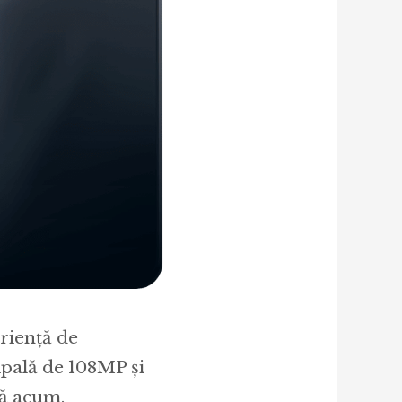
riență de
ipală de 108MP și
nă acum,