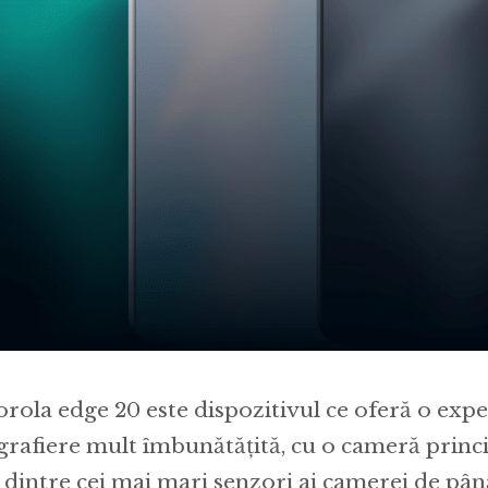
rola edge 20 este dispozitivul ce oferă o expe
grafiere mult îmbunătățită, cu o cameră princ
 dintre cei mai mari senzori ai camerei de pâ