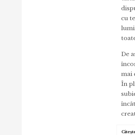
disp
cu t
lumi
toat
De a
înco
mai c
În p
subi
încâ
crea