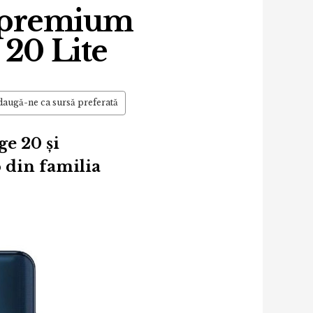
e premium
 20 Lite
augă-ne ca sursă preferată
e 20 și
p din familia