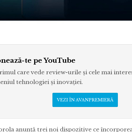
nează-te pe YouTube
primul care vede review-urile și cele mai inter
niul tehnologiei și inovației.
VEZI ÎN AVANPREMIERĂ
rola anunță trei noi dispozitive ce încorpore