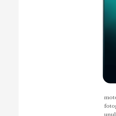
moto
foto
unul