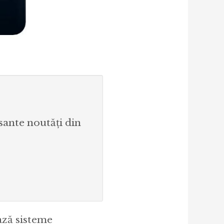
esante noutăți din
ază sisteme