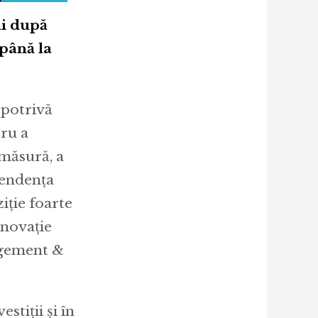
ii după
 până la
opotrivă
tru a
 măsură, a
pendența
ziție foarte
inovație
agement &
stiții și în