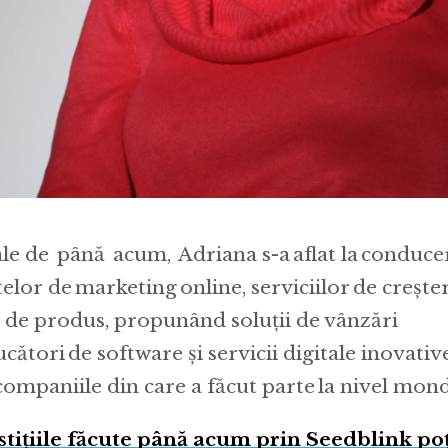
sale de până acum, Adriana s-a aflat la conduce
lor de marketing online, serviciilor de crește
ii de produs, propunând soluții de vânzări
ători de software și servicii digitale inovative
ompaniile din care a făcut parte la nivel mond
tițiile făcute până acum prin Seedblink poți 