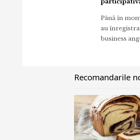
participativ
Până în momen
au înregistr
business ange
Recomandarile no