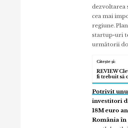
dezvoltarea 
cea mai impo
regiune. Plan
startup-uri t
următorii doi
REVIEW Cleve
fi trebuit să
Potrivit unu
investitori 
18M euro anu
România în 