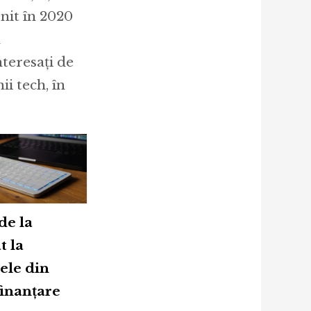
nit în 2020
n
nteresați de
i tech, în
de la
t la
ele din
finanţare