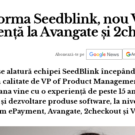
forma Seedblink, nou 
ență la Avangate și 2c
Ad
Abonează-te pe
se alatură echipei SeedBlink începând
în calitate de VP of Product Manageme
na vine cu o experiență de peste 15 a
i dezvoltare produse software, la nive
 ePayment, Avangate, 2checkout și V