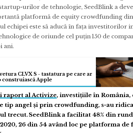
startup-urilor de tehnologie, SeedBlink a deve
rtantă platformă de equity crowdfunding di
ul echipei este să aducă în fața investitorilor i
ehnologice de oriunde cel puțin 150 de compani
 ani.
tura CLVX S - tastatura pe care ar
 o construiască Apple
i raport al Activize
, investiţiile în România, 
de tip angel şi prin crowdfunding, s-au ridica
l trecut. SeedBlink a facilitat 48% din rund
2020, 26 din 54 având loc pe platforma de 