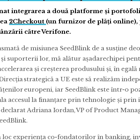
nat integrarea a două platforme și portofol
rea
2Checkout
(un furnizor de plăți online),
nzării către Verifone.
asmată de misiunea SeedBlink de a susține de
 și suporterii lor, mă alătur așadarechipei pen
accelerarea și creșterea produsului și, în egală
 Direcția strategică a UE este să realizăm inde
tățenilor europeni, iar SeedBlink este într-o po
la accesul la finanțare prin tehnologie și prin 
 a declarat Adriana Iordan, VP of Product Man
eedBlink.
loc experiența co-fondatorilor în banking, inve