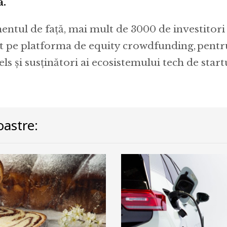
ă.
tul de față, mai mult de 3000 de investitori d
at pe platforma de equity crowdfunding, pentr
ls şi susţinători ai ecosistemului tech de start
astre: