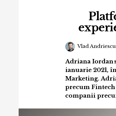
Plat
experi
Vlad Andriescu
Adriana Iordan 
ianuarie 2021, 
Marketing. Adria
precum Fintech ș
companii precum