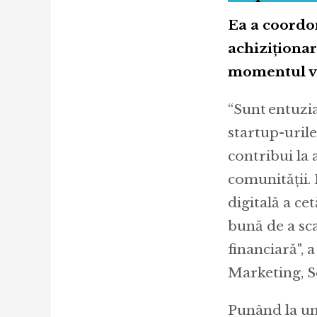
Ea a coordo
achiziționa
momentul vâ
“Sunt entuzi
startup-urile
contribui la 
comunității.
digitală a ce
bună de a sca
financiară",
Marketing, S
Punând la un 