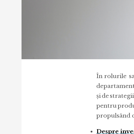
În rolurile 
departamente
și de strateg
pentru produc
propulsând c
Despre inves