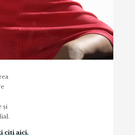
rea
re
 și
ial.
citi aici.