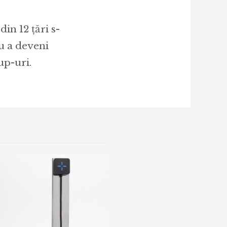
in 12 țări s-
u a deveni
up-uri.