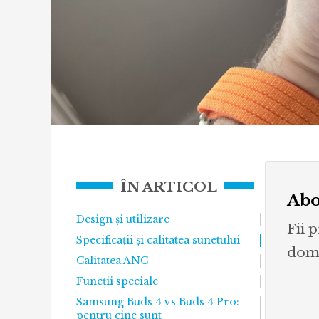
ÎN ARTICOL
Abo
Design și utilizare
Fii 
Specificații și calitatea sunetului
dome
Calitatea ANC
Funcții speciale
Samsung Buds 4 vs Buds 4 Pro:
pentru cine sunt