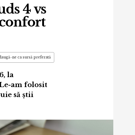
ds 4 vs
 confort
augă-ne ca sursă preferată
, la
Le-am folosit
ie să știi