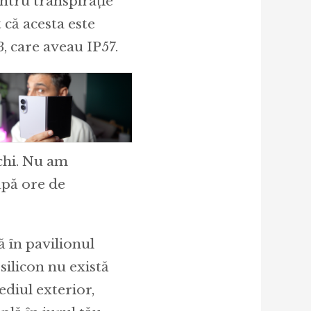
entru transpirație
 că acesta este
, care aveau IP57.
echi. Nu am
upă ore de
ă în pavilionul
 silicon nu există
ediul exterior,