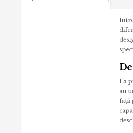
Într
dife
desi
spec
Des
La p
au u
față
capa
desc