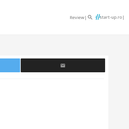
start-up.ro
Review