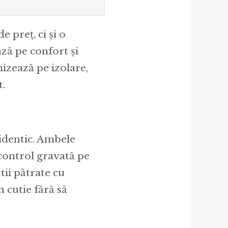
 preț, ci și o
ză pe confort și
mizează pe izolare,
t.
identic. Ambele
 control gravată pe
tii pătrate cu
 cutie fără să