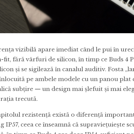
rența vizibilă apare imediat când le pui în urec
fit, fără vârfuri de silicon, în timp ce Buds 4 
licon și se sigilează în canalul auditiv. Fosta „
 înlocuită pe ambele modele cu un panou plat 
lică subțire — un design mai șlefuit și mai ele
rația trecută.
apitolul rezistență există o diferență importan
ng IP57, ceea ce înseamnă că supraviețuiește sc