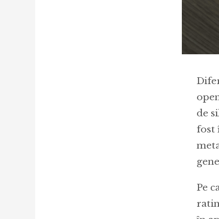
Dife
open-
de si
fost
meta
gene
Pe c
rati