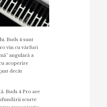
hi. Buds 4 sunt
Pro vin cu vârfuri
lamă” angulară a
cu acoperire
gant decât
tă. Buds 4 Pro are
ufundării scurte