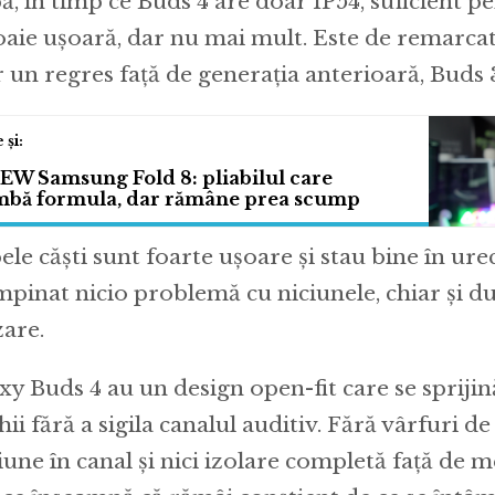
pă, în timp ce Buds 4 are doar IP54, suficient p
loaie ușoară, dar nu mai mult. Este de remarcat
r un regres față de generația anterioară, Buds 3
EW Samsung Fold 8: pliabilul care
mbă formula, dar rămâne prea scump
le căști sunt foarte ușoare și stau bine în ur
mpinat nicio problemă cu niciunele, chiar și d
zare.
xy Buds 4 au un design open-fit care se sprijin
ii fără a sigila canalul auditiv. Fără vârfuri de
iune în canal și nici izolare completă față de m