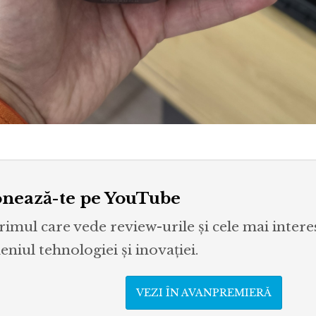
nează-te pe YouTube
primul care vede review-urile și cele mai inter
niul tehnologiei și inovației.
VEZI ÎN AVANPREMIERĂ