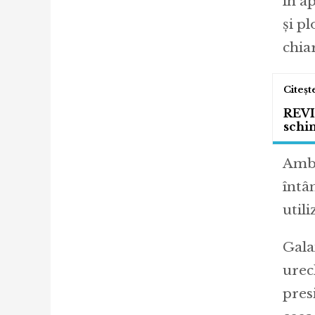
în a
și p
chia
REVI
schi
Ambe
întâ
utili
Gala
urech
pres