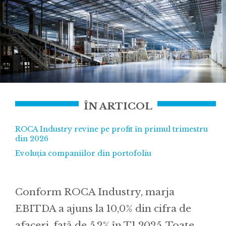
ÎN ARTICOL
ROCA Industry revine pe profit în primul trimestru
din 2026
Evoluția companiilor din portofoliu
Conform ROCA Industry, marja
EBITDA a ajuns la 10,0% din cifra de
afaceri, față de 5,2% în T1 2025. Toate