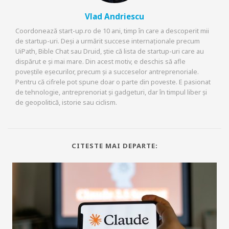
Vlad Andriescu
Coordonează start-up.ro de 10 ani, timp în care a descoperit mii
de startup-uri. Deși a urmărit succese internaționale precum
UiPath, Bible Chat sau Druid, știe că lista de startup-uri care au
dispărut e și mai mare. Din acest motiv, e deschis să afle
poveștile eșecurilor, precum și a succeselor antreprenoriale.
Pentru că cifrele pot spune doar o parte din poveste. E pasionat
de tehnologie, antreprenoriat și gadgeturi, dar în timpul liber și
de geopolitică, istorie sau ciclism.
CITESTE MAI DEPARTE: