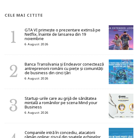
CELE MAI CITITE
GTA VI primește o prezentare extinsă pe
Netflix, înainte de lansarea din 19
noiembrie
6 August 2026
Banca Transilvania și Endeavor conectează
antreprenorii români cu piețe și comunități
de business din cinci țări
6 August 2026
Startup-urile care au grijă de sănătatea
mintală a românilor pe scena Mind your
Business
6 August 2026
Companiile intră în concediu, atacatorii
rămân online: riscul din spatele echipelor