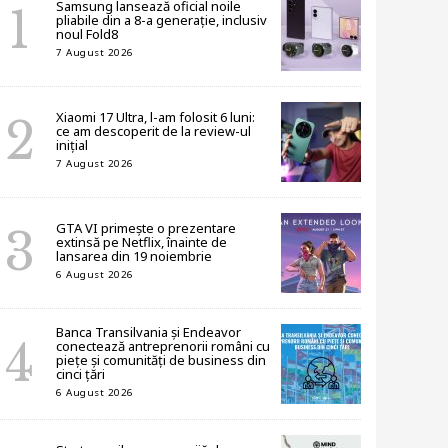
Samsung lansează oficial noile
pliabile din a 8-a generație, inclusiv
noul Fold8
7 August 2026
Xiaomi 17 Ultra, l-am folosit 6 luni:
ce am descoperit de la review-ul
inițial
7 August 2026
GTA VI primește o prezentare
extinsă pe Netflix, înainte de
lansarea din 19 noiembrie
6 August 2026
Banca Transilvania și Endeavor
conectează antreprenorii români cu
piețe și comunități de business din
cinci țări
6 August 2026