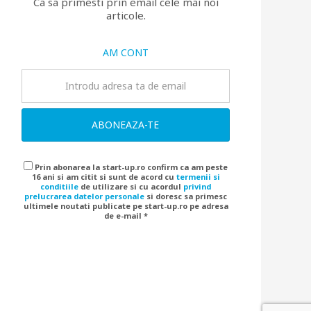
Ca sa primesti prin email cele mai noi
articole.
AM CONT
ABONEAZA-TE
Prin abonarea la start-up.ro confirm ca am peste
16 ani si am citit si sunt de acord cu
termenii si
conditiile
de utilizare si cu acordul
privind
prelucrarea datelor personale
si doresc sa primesc
ultimele noutati publicate pe start-up.ro pe adresa
de e-mail *