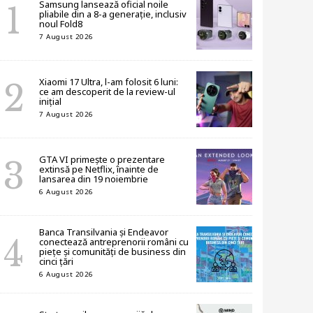
Samsung lansează oficial noile
pliabile din a 8-a generație, inclusiv
noul Fold8
7 August 2026
Xiaomi 17 Ultra, l-am folosit 6 luni:
ce am descoperit de la review-ul
inițial
7 August 2026
GTA VI primește o prezentare
extinsă pe Netflix, înainte de
lansarea din 19 noiembrie
6 August 2026
Banca Transilvania și Endeavor
conectează antreprenorii români cu
piețe și comunități de business din
cinci țări
6 August 2026