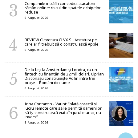
Companiile intră în concediu, atacatorii
rămân online: riscul din spatele echipelor
reduse
6 August 2026
REVIEW Clevetura CLVX S - tastatura pe
care ar fi trebuit să o construiască Apple
6 August 2026
De la Iași la Amsterdam și Londra, cu un
fintech cu finanțări de 32 mil. dolari. Ciprian
Diaconașu construiește Adfin între trei
orașe | Români din lume
6 August 2026
Irina Contantin - Vaunt: ”plată corectă și
lucru remote care să le permită oamenilor
să își construiască viața în jurul muncii, nu
invers”
5 August 2026