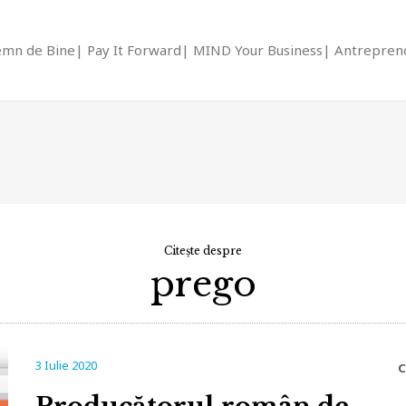
emn de Bine
Pay It Forward
MIND Your Business
Antrepreno
Citește despre
prego
3 Iulie 2020
C