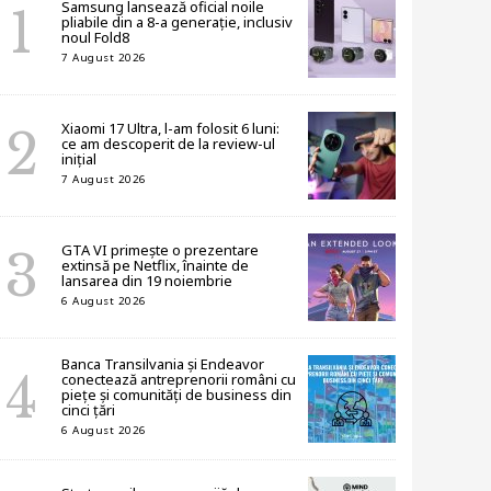
Samsung lansează oficial noile
pliabile din a 8-a generație, inclusiv
noul Fold8
7 August 2026
Xiaomi 17 Ultra, l-am folosit 6 luni:
ce am descoperit de la review-ul
inițial
7 August 2026
GTA VI primește o prezentare
extinsă pe Netflix, înainte de
lansarea din 19 noiembrie
6 August 2026
Banca Transilvania și Endeavor
conectează antreprenorii români cu
piețe și comunități de business din
cinci țări
6 August 2026