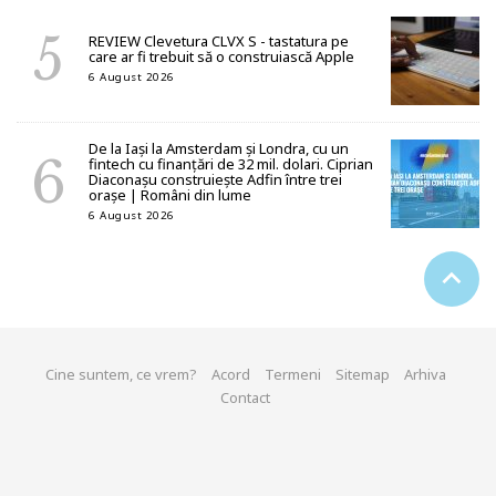
REVIEW Clevetura CLVX S - tastatura pe
care ar fi trebuit să o construiască Apple
6 August 2026
De la Iași la Amsterdam și Londra, cu un
fintech cu finanțări de 32 mil. dolari. Ciprian
Diaconașu construiește Adfin între trei
orașe | Români din lume
6 August 2026
Cine suntem, ce vrem?
Acord
Termeni
Sitemap
Arhiva
Contact
© 2026 start-up.ro