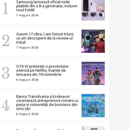
Samsung lansează oficial noile
pliabile din a 8-a generație, inclusiv
noul Fold8
7 August 2026
Xiaomi 17 Ultra, l-am folosit 6 luni:
ce am descoperit de la review-ul
inițial
7 August 2026
GTA VI primește o prezentare
extinsă pe Netflix, înainte de
lansarea din 19 noiembrie
6 August 2026
Banca Transilvania și Endeavor
conectează antreprenorii români cu
piețe și comunități de business din
cinci țări
6 August 2026