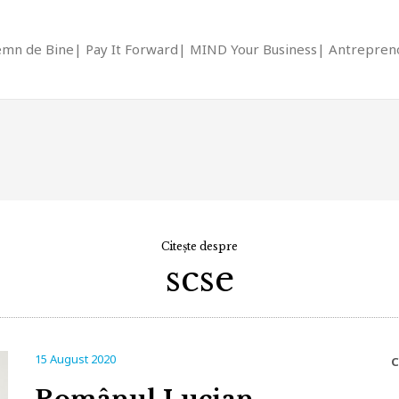
emn de Bine
Pay It Forward
MIND Your Business
Antrepreno
Citește despre
scse
15 August 2020
C