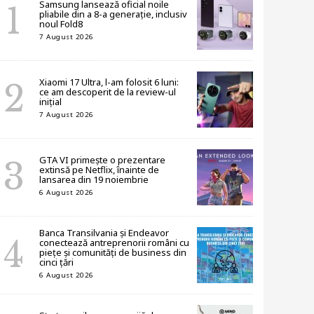
Samsung lansează oficial noile
pliabile din a 8-a generație, inclusiv
noul Fold8
7 August 2026
Xiaomi 17 Ultra, l-am folosit 6 luni:
ce am descoperit de la review-ul
inițial
7 August 2026
GTA VI primește o prezentare
extinsă pe Netflix, înainte de
lansarea din 19 noiembrie
6 August 2026
Banca Transilvania și Endeavor
conectează antreprenorii români cu
piețe și comunități de business din
cinci țări
6 August 2026