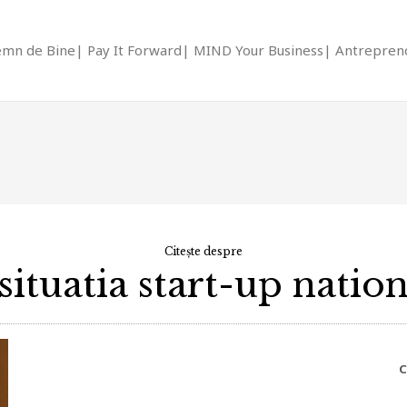
emn de Bine
Pay It Forward
MIND Your Business
Antrepreno
Citește despre
situatia start-up natio
C