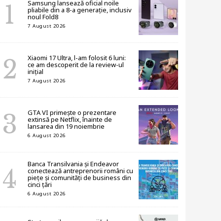
Samsung lansează oficial noile
pliabile din a 8-a generație, inclusiv
noul Fold8
7 August 2026
Xiaomi 17 Ultra, l-am folosit 6 luni:
ce am descoperit de la review-ul
inițial
7 August 2026
GTA VI primește o prezentare
extinsă pe Netflix, înainte de
lansarea din 19 noiembrie
6 August 2026
Banca Transilvania și Endeavor
conectează antreprenorii români cu
piețe și comunități de business din
cinci țări
6 August 2026