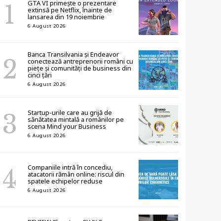
GTA VI primește o prezentare
extinsă pe Netflix, înainte de
lansarea din 19 noiembrie
6 August 2026
Banca Transilvania și Endeavor
conectează antreprenorii români cu
piețe și comunități de business din
cinci țări
6 August 2026
Startup-urile care au grijă de
sănătatea mintală a românilor pe
scena Mind your Business
6 August 2026
Companiile intră în concediu,
atacatorii rămân online: riscul din
spatele echipelor reduse
6 August 2026