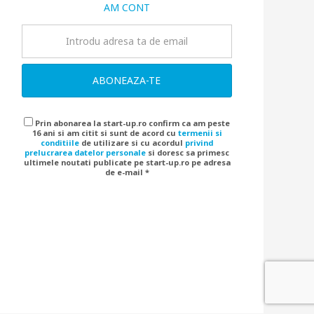
AM CONT
ABONEAZA-TE
Prin abonarea la start-up.ro confirm ca am peste
16 ani si am citit si sunt de acord cu
termenii si
conditiile
de utilizare si cu acordul
privind
prelucrarea datelor personale
si doresc sa primesc
ultimele noutati publicate pe start-up.ro pe adresa
de e-mail *