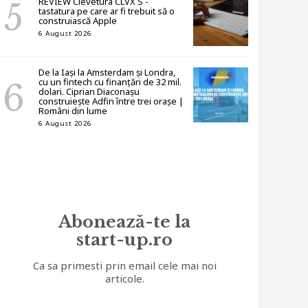
REVIEW Clevetura CLVX S -
tastatura pe care ar fi trebuit să o
construiască Apple
6 August 2026
De la Iași la Amsterdam și Londra,
cu un fintech cu finanțări de 32 mil.
dolari. Ciprian Diaconașu
construiește Adfin între trei orașe |
Români din lume
6 August 2026
Abonează-te la
start-up.ro
Ca sa primesti prin email cele mai noi
articole.