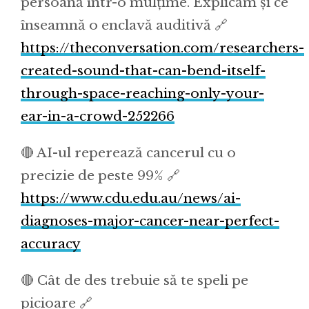
persoană într-o mulțime. Explicăm și ce
înseamnă o enclavă auditivă 🔗
https://theconversation.com/researchers-
created-sound-that-can-bend-itself-
through-space-reaching-only-your-
ear-in-a-crowd-252266
🔴 AI-ul reperează cancerul cu o
precizie de peste 99% 🔗
https://www.cdu.edu.au/news/ai-
diagnoses-major-cancer-near-perfect-
accuracy
🔴 Cât de des trebuie să te speli pe
picioare 🔗