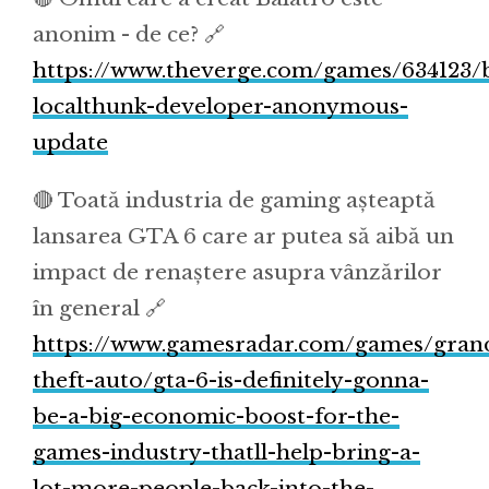
anonim - de ce? 🔗
https://www.theverge.com/games/634123/b
localthunk-developer-anonymous-
update
🔴 Toată industria de gaming așteaptă
lansarea GTA 6 care ar putea să aibă un
impact de renaștere asupra vânzărilor
în general 🔗
https://www.gamesradar.com/games/gran
theft-auto/gta-6-is-definitely-gonna-
be-a-big-economic-boost-for-the-
games-industry-thatll-help-bring-a-
lot-more-people-back-into-the-