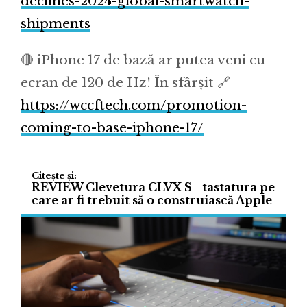
declines-2024-global-smartwatch-
shipments
🔴 iPhone 17 de bază ar putea veni cu
ecran de 120 de Hz! În sfârșit 🔗
https://wccftech.com/promotion-
coming-to-base-iphone-17/
REVIEW Clevetura CLVX S - tastatura pe
care ar fi trebuit să o construiască Apple