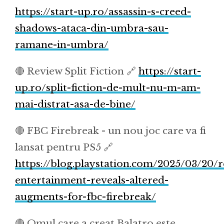
https://start-up.ro/assassin-s-creed-
shadows-ataca-din-umbra-sau-
ramane-in-umbra/
🔴 Review Split Fiction 🔗
https://start-
up.ro/split-fiction-de-mult-nu-m-am-
mai-distrat-asa-de-bine/
🔴 FBC Firebreak - un nou joc care va fi
lansat pentru PS5 🔗
https://blog.playstation.com/2025/03/20/
entertainment-reveals-altered-
augments-for-fbc-firebreak/
🔴 Omul care a creat Balatro este