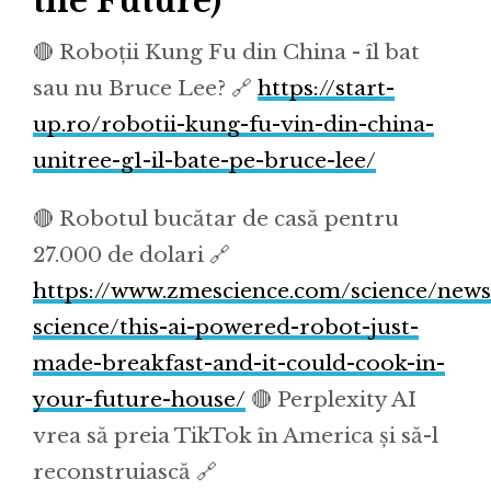
the Future)
🔴 Roboții Kung Fu din China - îl bat
sau nu Bruce Lee? 🔗
https://start-
up.ro/robotii-kung-fu-vin-din-china-
unitree-g1-il-bate-pe-bruce-lee/
🔴 Robotul bucătar de casă pentru
27.000 de dolari 🔗
https://www.zmescience.com/science/news
science/this-ai-powered-robot-just-
made-breakfast-and-it-could-cook-in-
your-future-house/
🔴 Perplexity AI
vrea să preia TikTok în America și să-l
reconstruiască 🔗