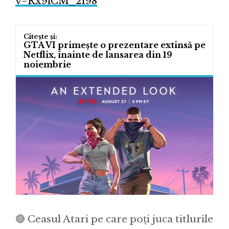
v=Rx9iCM_2f98
GTA VI primește o prezentare extinsă pe
Netflix, înainte de lansarea din 19
noiembrie
🔴 Ceasul Atari pe care poți juca titlurile