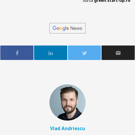
Sursa
green.start-up.ro
Vlad Andriescu