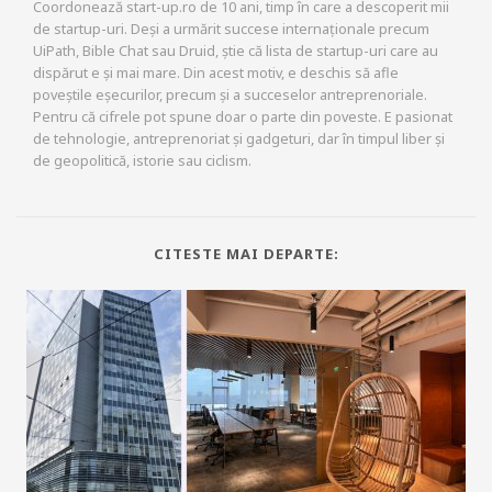
Coordonează start-up.ro de 10 ani, timp în care a descoperit mii
de startup-uri. Deși a urmărit succese internaționale precum
UiPath, Bible Chat sau Druid, știe că lista de startup-uri care au
dispărut e și mai mare. Din acest motiv, e deschis să afle
poveștile eșecurilor, precum și a succeselor antreprenoriale.
Pentru că cifrele pot spune doar o parte din poveste. E pasionat
de tehnologie, antreprenoriat și gadgeturi, dar în timpul liber și
de geopolitică, istorie sau ciclism.
CITESTE MAI DEPARTE: