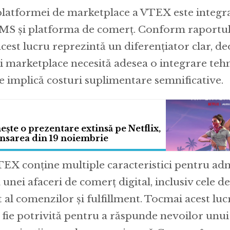
latformei de marketplace a VTEX este integr
MS și platforma de comerț. Conform raportul
cest lucru reprezintă un diferențiator clar, d
i marketplace necesită adesea o integrare teh
e implică costuri suplimentare semnificative.
ște o prezentare extinsă pe Netflix,
ansarea din 19 noiembrie
EX conține multiple caracteristici pentru ad
unei afaceri de comerț digital, inclusiv cele de
l comenzilor și fulfillment. Tocmai acest lucr
 fie potrivită pentru a răspunde nevoilor unu