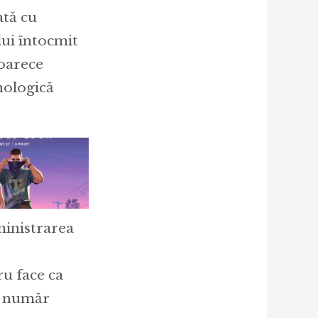
ată cu
ui întocmit
eoarece
nologică
ministrarea
u face ca
i număr