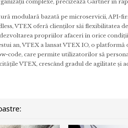
rganizații complexe, precizează Gartner în rap
tură modulară bazată pe microservicii, API-fir
dless, VTEX oferă clienților săi flexibilitatea d
dezvoltarea propriilor afaceri în orice condiții.
estui an, VTEX a lansat VTEX IO, o platformă 
w-code, care permite utilizatorilor să personal
itățile VTEX, crescând gradul de agilitate și 
astre: