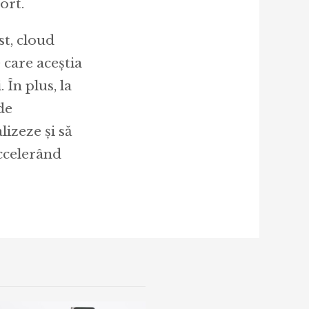
ort.
st, cloud
e care aceștia
 În plus, la
de
izeze și să
accelerând