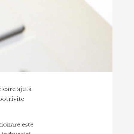
 care ajută
potrivite
zionare este