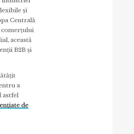
 industriei
exibile și
opa Centrală
l comerțului
al, această
nții B2B și
ătățit
pentru a
 astfel
ențiate de