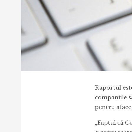
Raportul est
companiile să
pentru afacer
„Faptul că G