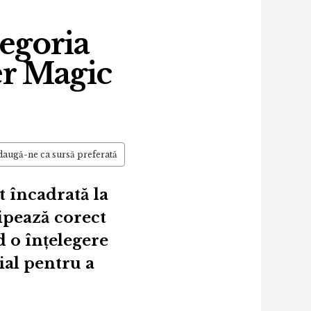
tegoria
er Magic
augă-ne ca sursă preferată
t încadrată la
cipează corect
d o înțelegere
ial pentru a