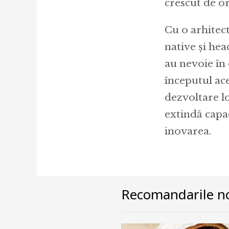
crescut de o
Cu o arhitec
native și hea
au nevoie în 
începutul ac
dezvoltare lo
extindă capac
inovarea.
Recomandarile no