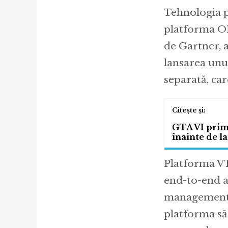
Tehnologia p
platforma O
de Gartner, a
lansarea unu
separată, car
GTA VI prime
înainte de l
Platforma VT
end-to-end a 
management a
platforma să