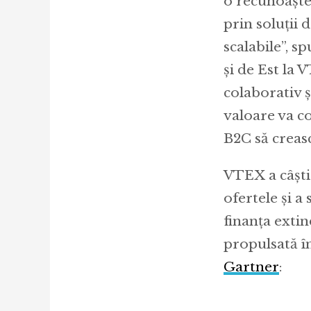
o recunoaște
prin soluții 
scalabile”, 
și de Est la 
colaborativ 
valoare va c
B2C să creasc
VTEX a câștig
ofertele și a
finanța extin
propulsată în
Gartner
: