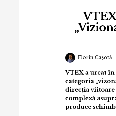
VTEX a
„Vizion
Florin Cașotă
VTEX a urcat în 
categoria „vizona
direcția viitoare
complexă asupra 
produce schimbă