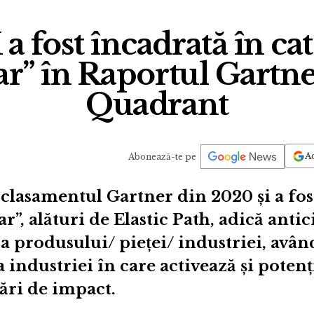
 fost încadrată în ca
ar” în Raportul Gartn
Quadrant
Ad
Abonează-te pe
clasamentul Gartner din 2020 și a fos
r”, alături de Elastic Path, adică anti
 a produsului/ pieței/ industriei, avân
industriei în care activează și potenț
ri de impact.