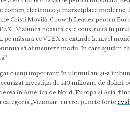
re a eforturilor noastre pentru îmbunătățirea
de comerț electronic și marketplace moderne, fl
spune Cristi Movilă, Growth Leader pentru Eur
VTEX. „Viziunea noastră este construită în juru
și, pe măsură ce VTEX se extinde la nivel mondi
ontinua să alimenteze modul în care ajutăm clie
ă”.
at clienți importanți în ultimul an, și-a îmbun
 securizat investiția de 140 milioane de dolari 
derea în America de Nord, Europa și Asia, fiind
 categoria „Vizionar” cu trei puncte forte
evid