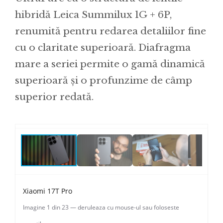
hibridă Leica Summilux 1G + 6P,
renumită pentru redarea detaliilor fine
cu o claritate superioară. Diafragma
mare a seriei permite o gamă dinamică
superioară și o profunzime de câmp
superior redată.
Vezi galeria
↗
‹
›
01 / 23
Xiaomi 17T Pro
Imagine 1 din 23 — deruleaza cu mouse-ul sau foloseste