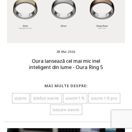
28 Mai 2026
Oura lansează cel mai mic inel
inteligent din lume - Oura Ring 5
MAI MULTE DESPRE:
xiaomi
telefon xiaomi
xiaomi 17t
xiaomi 17t pro
lansare xiaomi