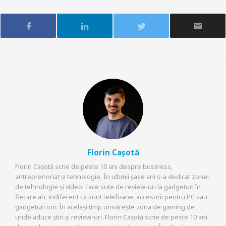
Florin Cașotă
Florin Cașotă scrie de peste 10 ani despre business,
antreprenoriat și tehnologie. În ultimii șase ani s-a dedicat zonei
de tehnologie și video. Face sute de review-uri la gadgeturi în
fiecare an, indiferent că sunt telefoane, accesorii pentru PC sau
gadgeturi noi. În același timp urmărește zona de gaming de
unde aduce știri și review-uri. Florin Cașotă scrie de peste 10 ani