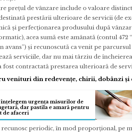
are prețul de vânzare include o valoare distinct
destinată prestării ulterioare de servicii (de e
hnică și perfecționarea produsului după vânza
rmatic), acea sumă este amânată (contul 472 “
în avans”) și recunoscută ca venit pe parcursul
ează serviciile, dar nu mai târziu de încheiere
 fost contractată prestarea ulterioară de servi
u venituri din redevențe, chirii, dobânzi ș
 înțelegem urgența măsurilor de
getară, dar pastila e amară pentru
 de afaceri
 recunosc periodic, în mod proporțional, pe 