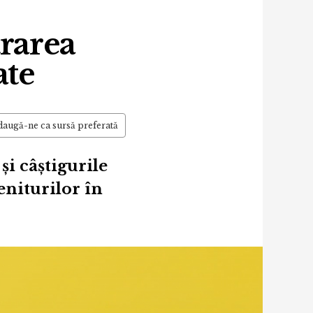
trarea
ate
augă-ne ca sursă preferată
și câștigurile
eniturilor în