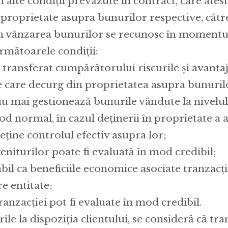
în alte condiții prevăzute în contract, care ates
proprietate asupra bunurilor respective, către 
in vânzarea bunurilor se recunosc în momentul
rmătoarele condiții:
a transferat cumpărătorului riscurile și avanta
e care decurg din proprietatea asupra bunuril
nu mai gestionează bunurile vândute la nivelul 
od normal, în cazul deținerii în proprietate a a
eține controlul efectiv asupra lor;
niturilor poate fi evaluată în mod credibil;
bil ca beneficiile economice asociate tranzacție
e entitate;
tranzacției pot fi evaluate în mod credibil.
ile la dispoziția clientului, se consideră că tra