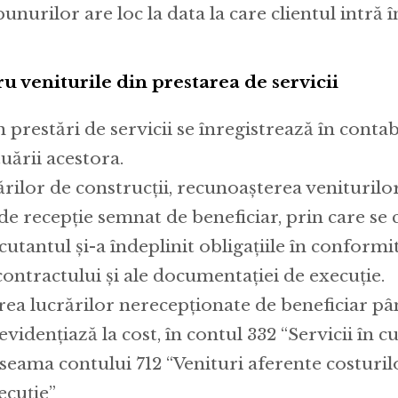
bunurilor are loc la data la care clientul intră 
u veniturile din prestarea de servicii
n prestări de servicii se înregistrează în contab
uării acestora.
ărilor de construcții, recunoașterea veniturilor
de recepție semnat de beneficiar, prin care se c
cutantul și-a îndeplinit obligațiile în conformi
ontractului și ale documentației de execuție.
ea lucrărilor nerecepționate de beneficiar până
evidențiază la cost, în contul 332 “Servicii în c
 seama contului 712 “Venituri aferente costurilo
ecuție”