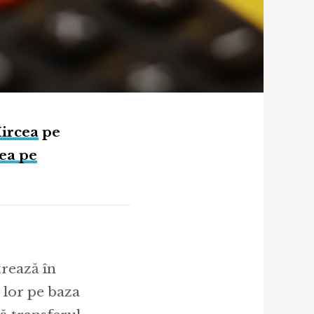
ircea
pe
tea pe
trează în
 lor pe baza