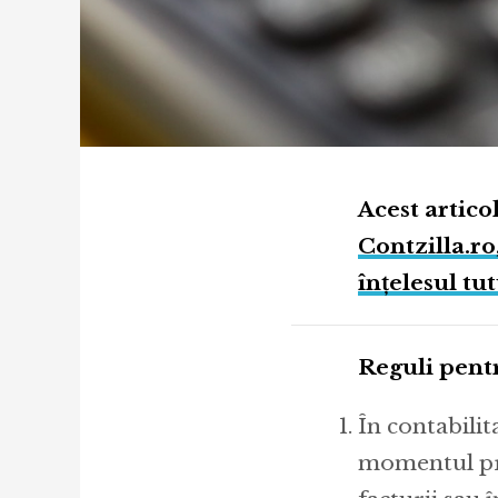
Acest artico
Contzilla.ro,
înțelesul tu
Reguli pent
În contabilit
momentul pre