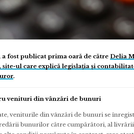
l a fost publicat prima oară de către
Delia M
 site-ul care explică legislația și contabilita
turor
.
ru venituri din vânzări de bunuri
ate, veniturile din vânzări de bunuri se înregis
dării bunurilor către cumpărători, al livrării