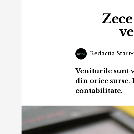
Zece 
ve
Redacția Start-
Veniturile sunt v
din orice surse. 
contabilitate.