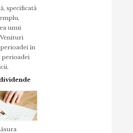
ă, specificată
xemplu,
rea unui
Venituri
 perioadei în
a perioadei
cii.
i dividende
măsura