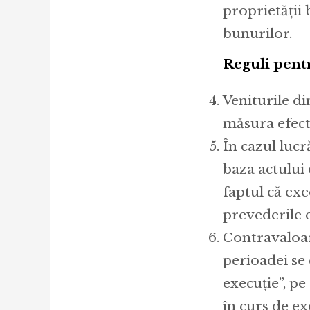
proprietății 
bunurilor.
Reguli pentr
Veniturile di
măsura efect
În cazul lucr
baza actului 
faptul că exe
prevederile c
Contravaloar
perioadei se 
execuție”, pe
în curs de ex