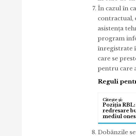
În cazul în c
contractual, 
asistența te
program info
înregistrate 
care se prest
pentru care a
Reguli pentr
Poziția RBL:
redresare bu
mediul onest
Dobânzile se