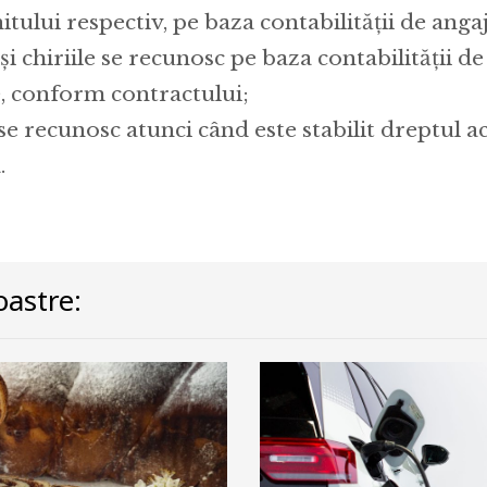
itului respectiv, pe baza contabilității de ang
i chiriile se recunosc pe baza contabilității de
 conform contractului;
e recunosc atunci când este stabilit dreptul a
.
astre: