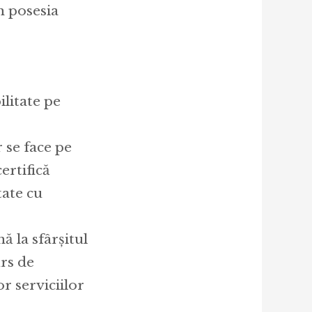
în posesia
ilitate pe
 se face pe
ertifică
tate cu
 la sfârșitul
urs de
r serviciilor