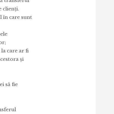
tă transferul
clienți.
 în care sunt
jele
or;
la care ar fi
cestora și
i să fie
nsferul