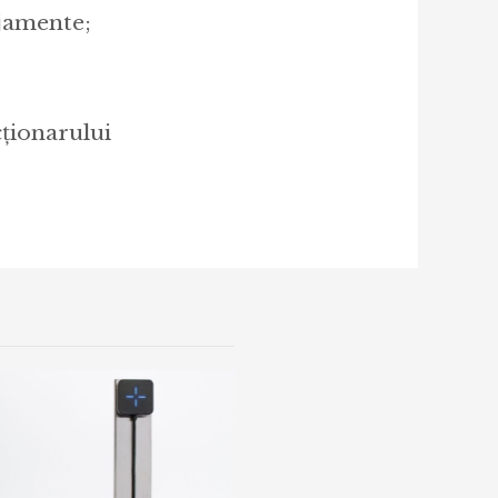
ajamente;
cționarului