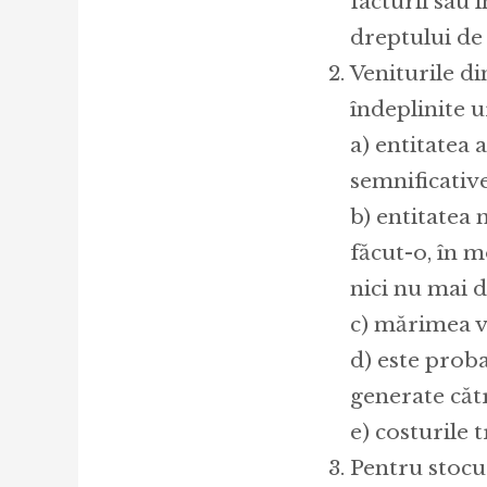
facturii sau 
dreptului de 
Veniturile d
îndeplinite u
a) entitatea 
semnificativ
b) entitatea 
făcut-o, în m
nici nu mai d
c) mărimea ve
d) este proba
generate cătr
e) costurile 
Pentru stocur