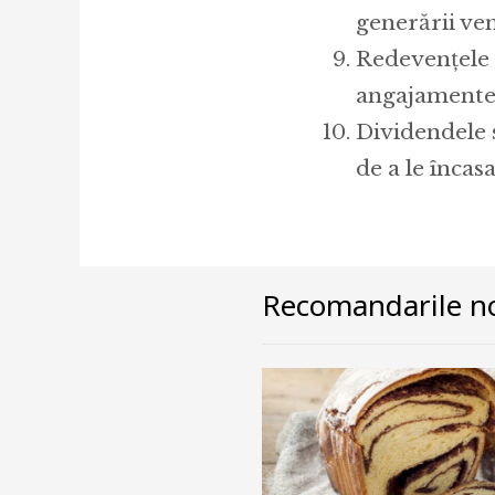
generării ven
Redevențele ș
angajamente,
Dividendele s
de a le încasa
Recomandarile no