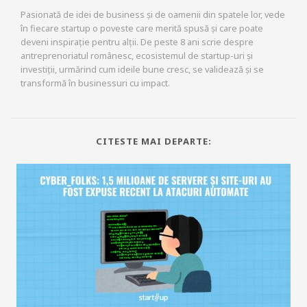
Pasionată de idei de business și de oamenii din spatele lor, vede
în fiecare startup o poveste care merită spusă și care poate
deveni inspirație pentru alții. De peste 8 ani scrie despre
antreprenoriatul românesc, ecosistemul de startup-uri și
investiții, urmărind cum ideile bune cresc, se validează și se
transformă în businessuri cu impact.
CITESTE MAI DEPARTE: