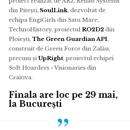
proiect realizat de ARZ Rehab Systems
din Pitești,
SoulLink
, dezvoltat de
echipa EngiGirls din Satu Mare,
TechnoHistory, proiectul
RO2D2
din
Ploiești,
The Green Guardian API
,
construit de Green Force din Zalău,
precum și
UpRight
, proiectul echipei
Soft Hoarders - Visionaries din
Craiova.
Finala are loc pe 29 mai,
la București