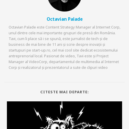
Octavian Palade
Octavian Palade este Content Strategy Manager al Internet Corp,
unul dintre cele mai importante grupuri de presă din România.
Tavi, cum îi place să i se spună, este jurnalist de tech și de
business de mai bine de 11 ani și scrie despre inovații și
startupuri pe start-up.ro, cel mai cool site dedicat ecosistemului
antreprenorial local. Pasionat de video, Tavi este și Project
Manager al VideoCorp, departamentul de multimedia al Internet
Corp și realizatorul și prezentatorul a sute de clipuri video
CITESTE MAI DEPARTE: