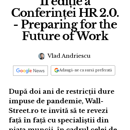
11 ediție a
Conferinței HR 2.0.
- Preparing for the
Future of Work
Vlad Andriescu
Adaugă-ne ca sursă preferată
După doi ani de restricții dure
impuse de pandemie, Wall-
Street.ro te invită să te revezi
față în față cu specialiștii din
piața muncii, în cadrul celei de-