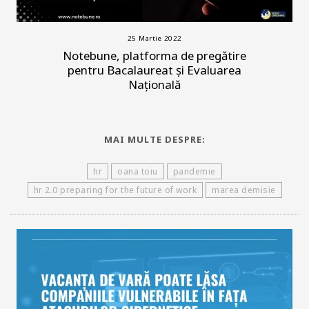
25 Martie 2022
Notebune, platforma de pregătire
pentru Bacalaureat și Evaluarea
Națională
MAI MULTE DESPRE:
hr
oana toiu
pandemie
hr 2.0 preparing for the future of work
marea demisie