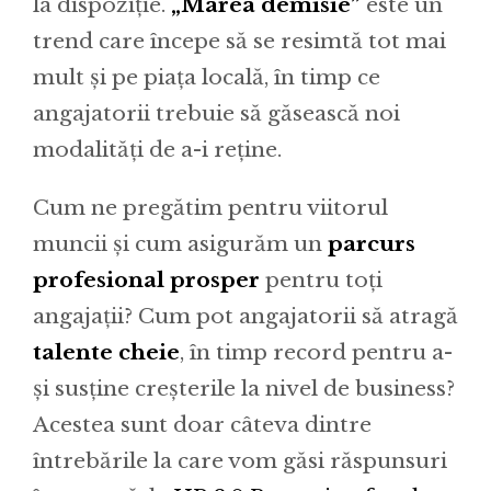
la dispoziție.
„Marea demisie”
este un
trend care începe să se resimtă tot mai
mult și pe piața locală, în timp ce
angajatorii trebuie să găsească noi
modalități de a-i reține.
Cum ne pregătim pentru viitorul
muncii și cum asigurăm un
parcurs
profesional prosper
pentru toți
angajații? Cum pot angajatorii să atragă
talente cheie
, în timp record pentru a-
și susține creșterile la nivel de business?
Acestea sunt doar câteva dintre
întrebările la care vom găsi răspunsuri