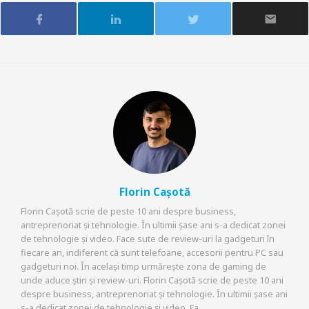
Florin Cașotă
Florin Cașotă scrie de peste 10 ani despre business,
antreprenoriat și tehnologie. În ultimii șase ani s-a dedicat zonei
de tehnologie și video. Face sute de review-uri la gadgeturi în
fiecare an, indiferent că sunt telefoane, accesorii pentru PC sau
gadgeturi noi. În același timp urmărește zona de gaming de
unde aduce știri și review-uri. Florin Cașotă scrie de peste 10 ani
despre business, antreprenoriat și tehnologie. În ultimii șase ani
s-a dedicat zonei de tehnologie și video. Fa