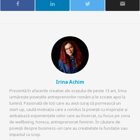
Irina Achim
Prezentă în afacerile creative ale orașului de peste 13 ani, Irina
urmărește poveștile antreprenorilor români și le scoate apoi la
lumină. Pasionată de toți care au avut curaj să pornească un
start-up, caută motivația care a condus la povești cu inspirație și
ambalează experiențele celor care au încercat, cu focus pe zona
de wellbeing, horeca, antreprenoriat feminin. În căutare de
povești despre business-uri care au creativitate la fundație sau
impactul ca scop.