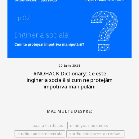
29 Iulie 2024
#NOHACK Dictionary: Ce este
ingineria socială și cum ne protejăm
împotriva manipulării
MAI MULTE DESPRE:
roxana hurducas
mind your business
studiu sanatate mintala
studiu antreprenori romani