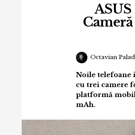
ASUS Z
Cameră f
Octavian Pala
Noile telefoane 
cu trei camere f
platformă mobil
mAh.