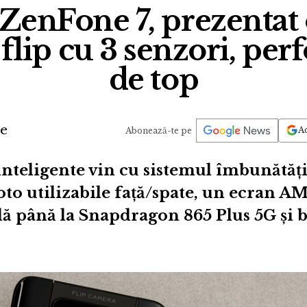
enFone 7, prezentat o
lip cu 3 senzori, pe
de top
de
Ad
Abonează-te pe
inteligente vin cu sistemul îmbunătăț
oto utilizabile față/spate, un ecran
ă până la Snapdragon 865 Plus 5G și b