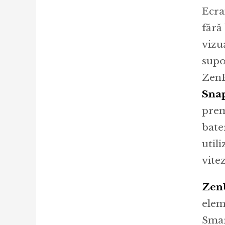
Ecra
fără
vizua
supo
ZenF
Snap
prem
bate
util
vite
Zen
elem
Smar