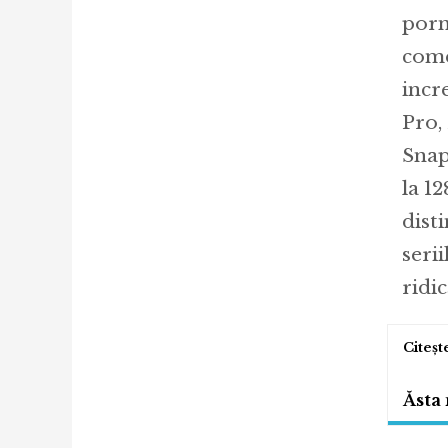
porn
come
incr
Pro,
Snap
la 1
dist
seri
ridi
Ăsta 