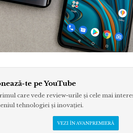
nează-te pe YouTube
primul care vede review-urile și cele mai inter
niul tehnologiei și inovației.
VEZI ÎN AVANPREMIERĂ