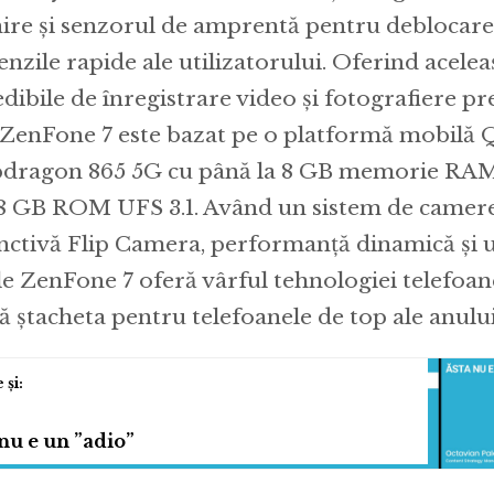
ire și senzorul de amprentă pentru deblocare
nzile rapide ale utilizatorului. Oferind aceleaș
edibile de înregistrare video și fotografiere 
 ZenFone 7 este bazat pe o platformă mobil
dragon 865 5G cu până la 8 GB memorie RA
28 GB ROM UFS 3.1. Având un sistem de camere
inctivă Flip Camera, performanță dinamică și 
ile ZenFone 7 oferă vârful tehnologiei telefoan
că ștacheta pentru telefoanele de top ale anulu
nu e un ”adio”