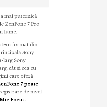
ea mai puternică
ele ZenFone 7 Pro
in lume.
istem format din
principală Sony
a-larg Sony
g, cât și cea cu
inii care oferă
enFone 7 poate
registrare de nivel
 Mic Focus.