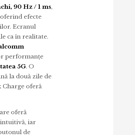
hi, 90 Hz / 1 ms
,
 oferind efecte
rilor. Ecranul
 ca în realitate.
alcomm
lor performanțe
itatea 5G
. O
ână la două zile de
k Charge oferă
care oferă
ntuitivă, iar
 butonul de