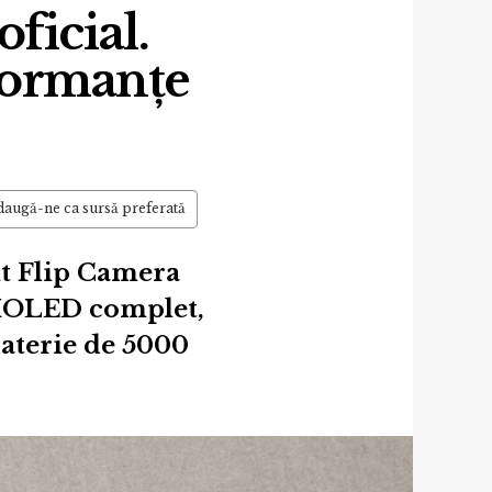
ficial.
rformanțe
augă-ne ca sursă preferată
it Flip Camera
 AMOLED complet,
aterie de 5000