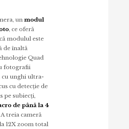
amera, un
modul
oto
, ce oferă
dacă modulul este
 de înaltă
tehnologie Quad
u fotografii
 cu unghi ultra-
us cu detecție de
 pe subiecți,
cro de până la 4
. A treia cameră
 la 12X zoom total