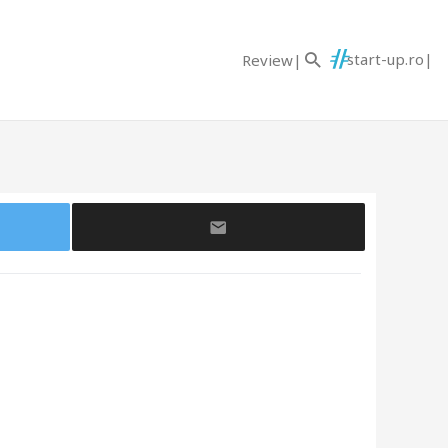
start-up.ro
Review