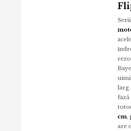
Fl
Seri
moto
acel
îndr
rezo
Baye
uimi
larg
fază
toto
cm
,
are 