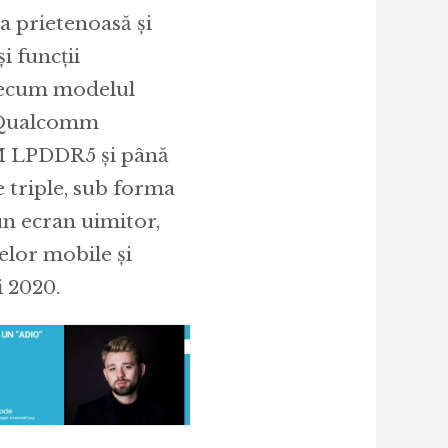
a prietenoasă și
i funcții
precum modelul
ă Qualcomm
M LPDDR5 și până
 triple, sub forma
un ecran uimitor,
elor mobile și
i 2020.