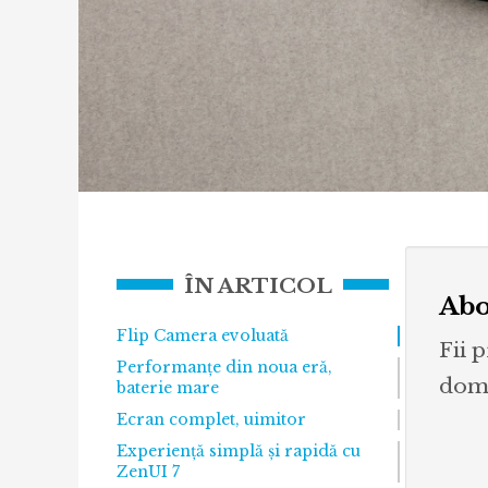
ÎN ARTICOL
Abo
Flip Camera evoluată
Fii 
Performanțe din noua eră,
dome
baterie mare
Ecran complet, uimitor
Experiență simplă și rapidă cu
ZenUI 7