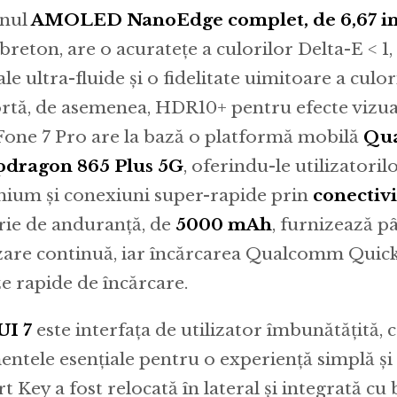
nul
AMOLED NanoEdge complet, de 6,67 inc
 breton, are o acuratețe a culorilor Delta-E < 1,
le ultra-fluide și o fidelitate uimitoare a culo
rtă, de asemenea, HDR10+ pentru efecte vizuale
one 7 Pro are la bază o platformă mobilă
Qu
dragon 865 Plus 5G
, oferindu-le utilizatori
ium și conexiuni super-rapide prin
conectiv
rie de anduranţă, de
5000 mAh
, furnizează p
izare continuă, iar încărcarea Qualcomm Quic
ze rapide de încărcare.
UI 7
este interfața de utilizator îmbunătățită, 
entele esențiale pentru o experiență simplă și i
t Key a fost relocată în lateral și integrată cu