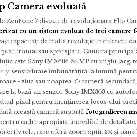
ip Camera evoluată
ile ZenFone 7 dispun de revoluționara Flip C
rizat cu un sistem evoluat de trei camere f
eași capacități de înaltă rezoluție, indiferent 
eptat frontal sau spre spate. Camera principală
luție este Sony IMX686 64 MP cu unghi larg, 
r și sensibilitate îmbunătățită la lumină pentr
toare - ziua sau noaptea. O cameră secundară,
 are la bază un senzor Sony IMX363 cu autofoc
 dual-pixel pentru menținerea focus-ului precis
dată această cameră suportă
fotografierea ma
 pentru cadre apropiate incredibil de detaliate
obiectiv tele, care oferă zoom optic 3X și până