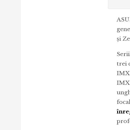
ASUS
gene
și Z
Seri
trei
IMX6
IMX3
ungh
focal
înre
prof