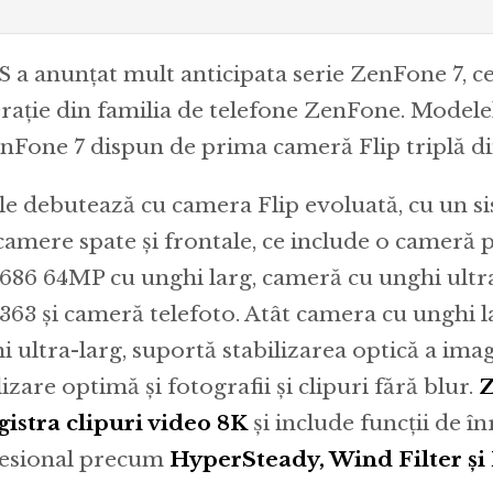
 a anunțat mult anticipata serie ZenFone 7, c
rație din familia de telefone ZenFone. Model
enFone 7 dispun de prima cameră Flip triplă d
ile debutează cu camera Flip evoluată, cu un s
 camere spate și frontale, ce include o cameră 
86 64MP cu unghi larg, cameră cu unghi ultr
63 și cameră telefoto. Atât camera cu unghi lar
i ultra-larg, suportă stabilizarea optică a imag
izare optimă și fotografii și clipuri fără blur.
Z
gistra clipuri video 8K
și include funcții de în
esional precum
HyperSteady, Wind Filter și