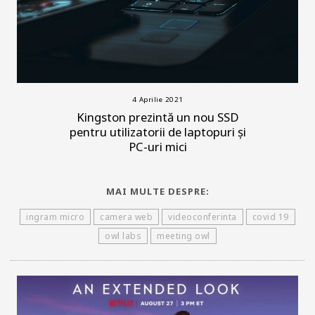
4 Aprilie 2021
Kingston prezintă un nou SSD
pentru utilizatorii de laptopuri și
PC-uri mici
MAI MULTE DESPRE:
ingram micro
camera web
videoconferinta
covid 19
owl labs
meeting owl