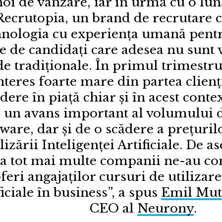
noi de vânzare, iar în urmă cu o lu
Recrutopia, un brand de recrutare 
hnologia cu experiența umană pentru
le de candidați care adesea nu sunt v
e tradiționale. În primul trimestr
nteres foarte mare din partea clienț
dere în piață chiar și în acest cont
 un avans important al volumului 
tware, dar și de o scădere a prețuri
ilizării Inteligenței Artificiale. De 
ta tot mai multe companii ne-au con
oferi angajaților cursuri de utilizare
ficiale în business”, a spus
Emil Mu
CEO al
Neurony
.