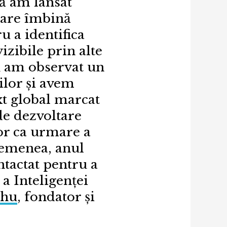
nă am lansat
care îmbină
 a identifica
izibile prin alte
u am observat un
ilor și avem
ext global marcat
de dezvoltare
lor ca urmare a
asemenea, anul
tactat pentru a
 a Inteligenței
thu
, fondator și