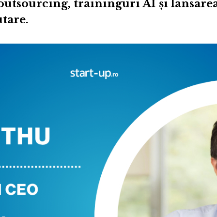
outsourcing, traininguri AI și lansar
utare.