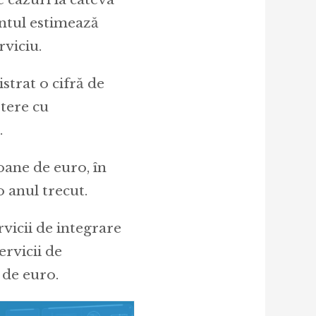
ntul estimează
rviciu.
strat o cifră de
ștere cu
.
oane de euro, în
 anul trecut.
rvicii de integrare
ervicii de
 de euro.