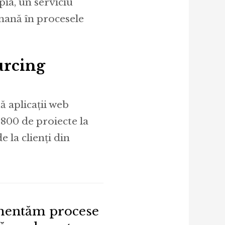
pia, un serviciu
umană în procesele
urcing
 aplicații web
 800 de proiecte la
 la clienți din
ementăm procese