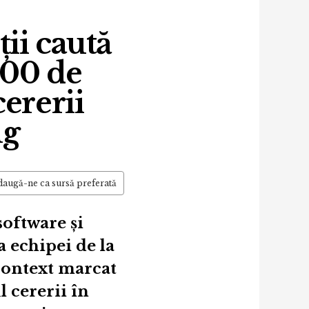
ții caută
200 de
ererii
ng
augă-ne ca sursă preferată
oftware și
a echipei de la
 context marcat
l cererii în