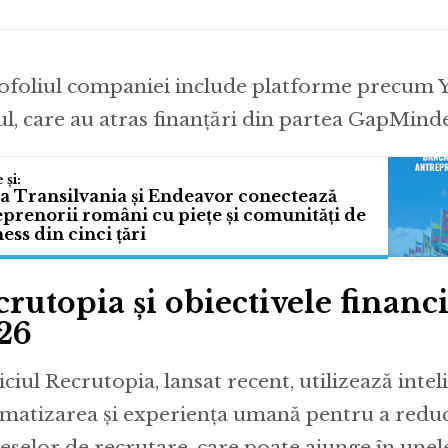
ofoliul companiei include platforme precum Y
ul, care au atras finanțări din partea GapMinde
a Transilvania și Endeavor conectează
prenorii români cu piețe și comunități de
ess din cinci țări
rutopia și obiectivele financ
26
ciul Recrutopia, lansat recent, utilizează inteli
matizarea și experiența umană pentru a redu
eselor de recrutare, care poate ajunge în unele