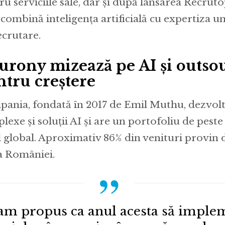
ru serviciile sale, dar și după lansarea Recruto
 combină inteligența artificială cu expertiza 
ecrutare.
urony mizează pe AI și outso
ntru creștere
ania, fondată în 2017 de Emil Muthu, dezvoltă
lexe și soluții AI și are un portofoliu de peste
l global. Aproximativ 86% din venituri provin de
a României.
am propus ca anul acesta să impl