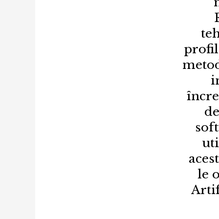
te
profi
metod
i
încre
de
sof
ut
aces
le 
Arti