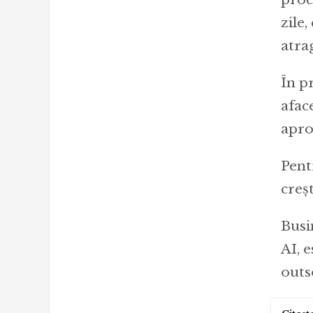
zile
atra
În p
afac
apro
Pent
creș
Busi
AI, e
outs