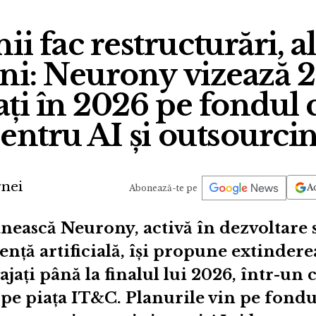
i fac restructurări, al
i: Neurony vizează 
ați în 2026 pe fondul c
entru AI și outsourci
nei
Ad
Abonează-te pe
ască Neurony, activă în dezvoltare s
gență artificială, își propune extindere
ajați până la finalul lui 2026, într-un
 pe piața IT&C. Planurile vin pe fondu