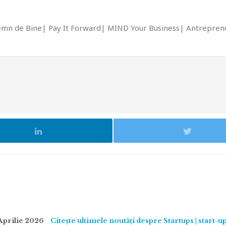
emn de Bine
Pay It Forward
MIND Your Business
Antrepreno
Aprilie 2026
Citește ultimele noutăți despre Startups | start-u