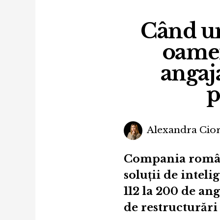
Când uni
oamen
angaj
p
Alexandra Cior
Compania române
soluții de inteli
112 la 200 de ang
de restructurări