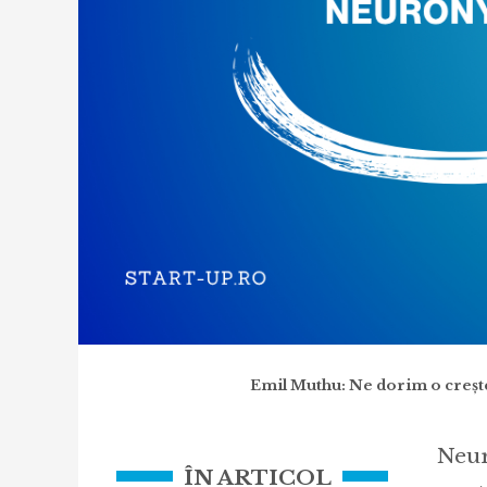
Emil Muthu: Ne dorim o crește
Neur
ÎN ARTICOL