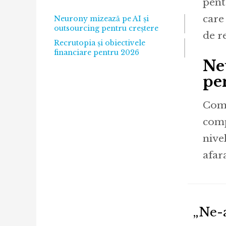
pent
care
Neurony mizează pe AI și
outsourcing pentru creștere
de r
Recrutopia și obiectivele
financiare pentru 2026
Ne
pe
Comp
comp
nive
afar
„Ne-