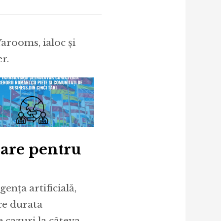
arooms, ialoc și
r.
iare pentru
gența artificială,
ce durata
 cazuri la câteva