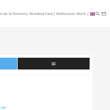
riat la feminin
România Face
Rediscover Work
p.ro