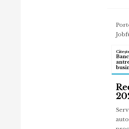
Port
Jobf
Banc
antre
busin
Rec
20
Servi
auto
proc