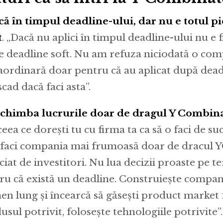
că în timpul deadline-ului, dar nu e totul pi
t
. „Dacă nu aplici în timpul deadline-ului nu e f
de deadline soft. Nu am refuza niciodată o co
aordinară doar pentru că au aplicat după deadl
scad dacă faci asta”.
chimba lucrurile doar de dragul Y Combina
ceea ce dorești tu cu firma ta ca să o faci de s
i faci compania mai frumoasă doar de dracul Y
ciat de investitori. Nu lua decizii proaste pe 
ru că există un deadline. Construiește compan
en lung și încearcă să găsești product market f
usul potrivit, folosește tehnologiile potrivite”.