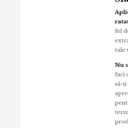
Apli
rata
fel 
extr
tale 
Nu s
faci 
să-ț
apre
pent
term
prod