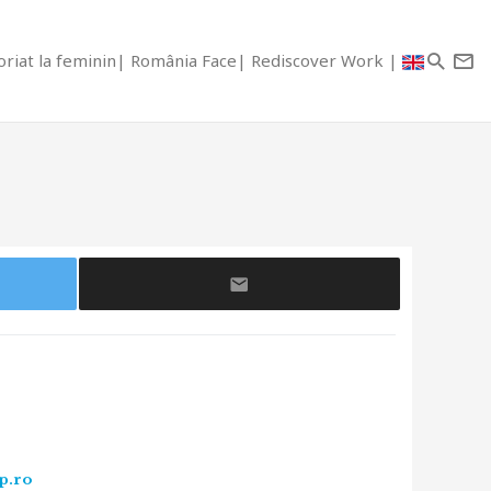
riat la feminin
România Face
Rediscover Work
up.ro