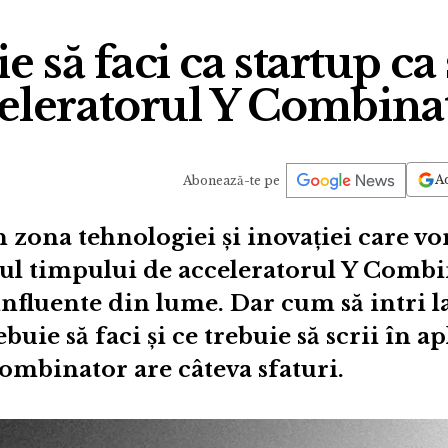
e să faci ca startup ca s
eleratorul Y Combina
Ad
Abonează-te pe
 zona tehnologiei și inovației care vor
gul timpului de acceleratorul Y Combi
influente din lume. Dar cum să intri 
buie să faci și ce trebuie să scrii în ap
ombinator are câteva sfaturi.