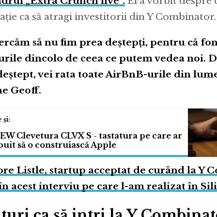
adrul „Extra Crunch live”.
El a vorbit despre 
cație ca să atragi investitorii din Y Combinator.
ercăm să nu fim prea deștepți, pentru că fo
urile dincolo de ceea ce putem vedea noi. Da
deștept, vei rata toate AirBnB-urile din lume
e Geoff.
EW Clevetura CLVX S - tastatura pe care ar
ebuit să o construiască Apple
re Listle, startup acceptat de curând la Y 
 în acest interviu pe care l-am realizat în Sil
turi ca să intri la Y Combina