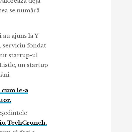
 valorează deja
stea se numără
 au ajuns la Y
 serviciu fondat
it startup-ul
Listle, un startup
âni.
i cum le-a
tor.
eședintele
viu TechCrunch,