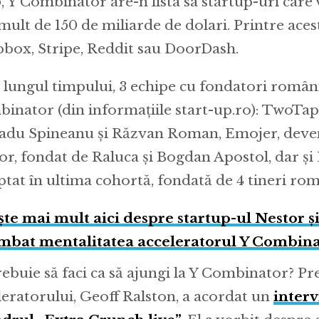
, Y Combinator are-n lista sa startup-uri care
mult de 150 de miliarde de dolari. Printre ace
box, Stripe, Reddit sau DoorDash.
 lungul timpului, 3 echipe cu fondatori români
inator (din informațiile start-up.ro): TwoTap,
adu Spineanu și Răzvan Roman, Emojer, deven
or, fondat de Raluca și Bogdan Apostol, dar și 
ptat în ultima cohortă, fondată de 4 tineri rom
ște mai mult aici despre startup-ul Nestor ș
mbat mentalitatea acceleratorul Y Combina
rebuie să faci ca să ajungi la Y Combinator? Pr
leratorului, Geoff Ralston, a acordat un
inter