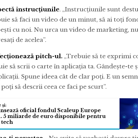
ectă instrucțiunile
. „Instrucțiunile sunt destu
uie să faci un video de un minut, să ai toți fond
ești cu noi. Nu urca un video de marketing, 
esați de acelea”.
ecționează pitch-ul.
„Trebuie să te exprimi co
ie să scrii o carte în aplicația ta. Gândește-te ș
plicații. Spune ideea cât de clar poți. E un sem
poți să descrii ceea ce faci pe scurt”.
ansează oficial fondul Scaleup Europe
. 5 miliarde de euro disponibile pentru
 tech