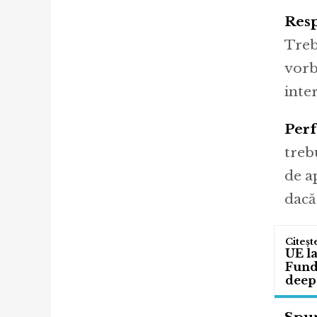
Resp
Treb
vorb
inter
Perf
trebu
de a
dacă 
UE l
Fund
deep