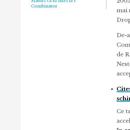
2005
Sfaturi ca să intri la Y
Combinator
mai 
Drop
De-a
Comb
de R
Nest
acce
Cite
schi
Ce t
acce