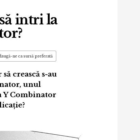
ă intri la
tor?
augă-ne ca sursă preferată
 să crească s-au
nator, unul
la Y Combinator
licație?