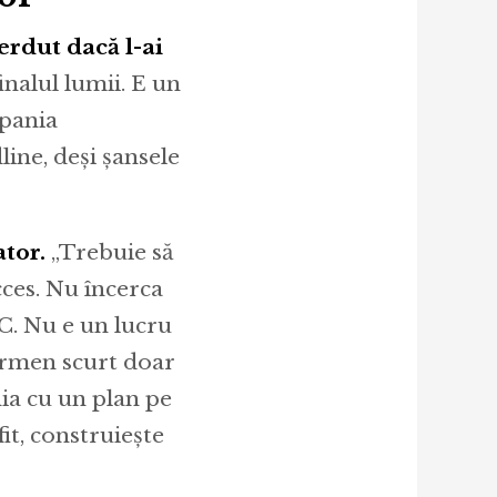
erdut dacă l-ai
inalul lumii. E un
mpania
ine, deși șansele
tor.
„Trebuie să
ucces. Nu încerca
C. Nu e un lucru
termen scurt doar
ia cu un plan pe
it, construiește