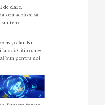
l de clare.
atorii acolo și să
nu suntem
ncis și clar. Nu
i la noi. Citim sute
nal bun pentru noi