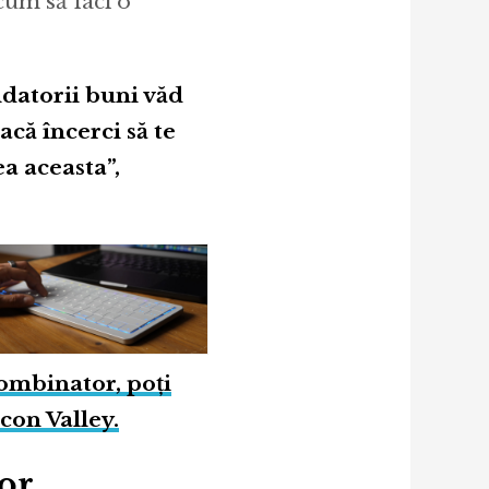
cum să faci o
ndatorii buni văd
că încerci să te
a aceasta”,
Combinator, poți
icon Valley.
tor