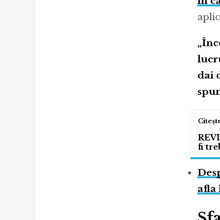
în c
apli
„Înc
lucr
dai 
spun
REVI
fi tr
Desp
afla
Sfa