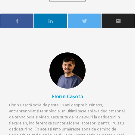
Florin Cașotă
Florin Cașotă scrie de peste 10 ani despre business,
antreprenoriat și tehnologie. În ultimii șase ani s-a dedicat zonei
de tehnologie și video. Face sute de review-uri la gadgeturi în
fiecare an, indiferent că sunt telefoane, accesorii pentru PC sau
gadgeturi noi. În același timp urmărește zona de gaming de
unde aduce știri și review-uri. Florin Cașotă scrie de peste 10 ani