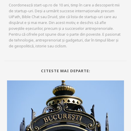
Coordonează start-up.ro de 10 ani, timp în care a descoperit mii
de startup-uri. Deși a urmărit succese internaționale precum
UiPath, Bible Chat sau Druid, știe că lista de startup-uri care au
dispărut e și mai mare. Din acest motiv, e deschis să afle
poveștile eșecurilor, precum și a succeselor antreprenoriale.
Pentru că cifrele pot spune doar o parte din poveste. E pasionat
de tehnologie, antreprenoriat și gadgeturi, dar în timpul liber și
de geopolitică, istorie sau ciclism.
CITESTE MAI DEPARTE: