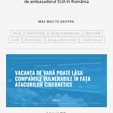
de ambasadorul SUA în România
MAI MULTE DESPRE:
emag
black friday
emag marketplace
idea bank
credit
florin filote
emag seller credit
credit stocuri