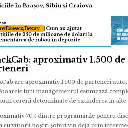
iciile în Brașov, Sibiu și Craiova.
ei Dănescu, Dexory
| Cum au ajutat
tițiile de 250 de milioane de dolari la
ementarea de roboți în depozite
ackCab: aproximativ 1.500 de 
rteneri
kCab are aproximativ 1.500 de parteneri auto,
toarele luni managementul estimează complet
orm cererii determinate de extinderea în alte 
oximativ 70% dintre programările pentru discu
cu viitorii noștri șoferi vin deja prin intermed