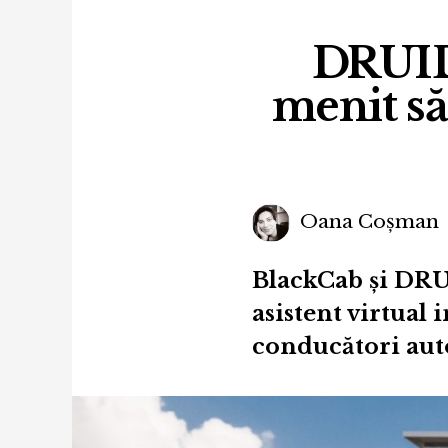
DRUID 
menit să
Oana Coșman
BlackCab și DRU
asistent virtual 
conducători aut