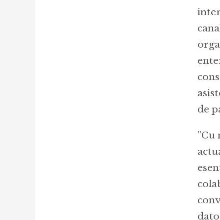
inte
cana
orga
ente
cons
asis
de p
”Cu 
actu
esenț
cola
conv
dato