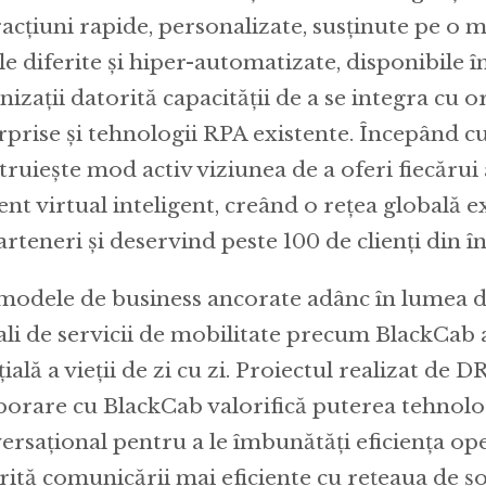
racțiuni rapide, personalizate, susținute pe o 
le diferite și hiper-automatizate, disponibile î
nizații datorită capacității de a se integra cu o
rprise și tehnologii RPA existente. Începând c
truiește mod activ viziunea de a oferi fiecărui
tent virtual inteligent, creând o rețea globală e
arteneri și deservind peste 100 de clienți din î
modele de business ancorate adânc în lumea dig
ali de servicii de mobilitate precum BlackCab 
ială a vieții de zi cu zi. Proiectul realizat de 
borare cu BlackCab valorifică puterea tehnolo
ersațional pentru a le îmbunătăți eficiența op
rită comunicării mai eficiente cu rețeaua de șo