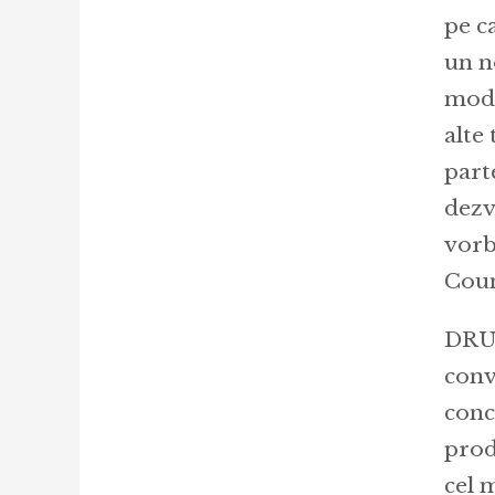
pe c
un n
modu
alte
part
dezv
vorb
Coun
DRUI
conve
conc
prod
cel 