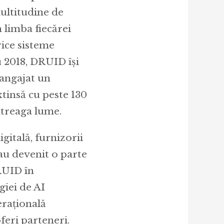
multitudine de
n limba fiecărei
rice sisteme
u 2018, DRUID își
 angajat un
xtinsă cu peste 130
ntreaga lume.
itală, furnizorii
au devenit o parte
DRUID în
giei de AI
erațională
feri parteneri.