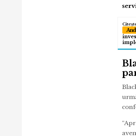
serv
Andr
inves
impl
Bl
pa
Blac
urmă
conf
“Apr
avem 