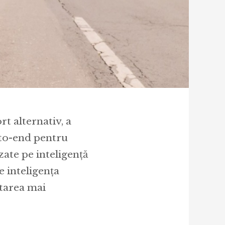
t alternativ, a
-to-end pentru
zate pe inteligență
e inteligența
utarea mai