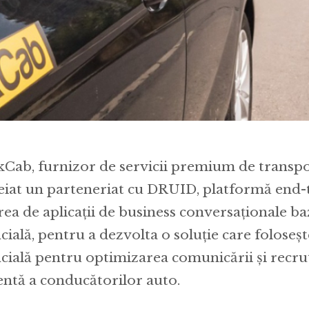
kCab, furnizor de servicii premium de transpor
eiat un parteneriat cu DRUID, platformă end
rea de aplicații de business conversaționale ba
icială, pentru a dezvolta o soluție care foloseșt
ficială pentru optimizarea comunicării și recr
ientă a conducătorilor auto.