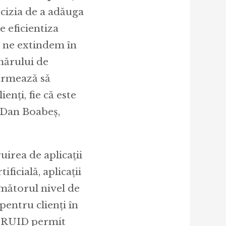
cizia de a adăuga
 eficientiza
e ne extindem în
umărului de
 urmează să
enți, fie că este
ă Dan Boabeș,
irea de aplicații
ficială, aplicații
rmătorul nivel de
pentru clienți în
i DRUID permit