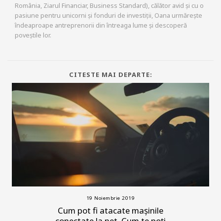
România, Ziarul Financiar, Business Standard), călător avid și cu o
pasiune pentru unicorni și fonduri de investiții, Oana urmărește
îndeaproape antreprenorii din întreaga lume și descoperă
poveștile lor.
CITESTE MAI DEPARTE:
19 Noiembrie 2019
Cum pot fi atacate mașinile
conectate la net. Cum te poți