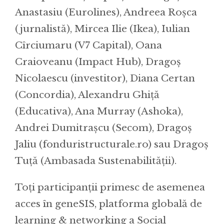
Anastasiu (Eurolines), Andreea Roșca
(jurnalistă), Mircea Ilie (Ikea), Iulian
Cîrciumaru (V7 Capital), Oana
Craioveanu (Impact Hub), Dragoș
Nicolaescu (investitor), Diana Certan
(Concordia), Alexandru Ghiță
(Educativa), Ana Murray (Ashoka),
Andrei Dumitrașcu (Secom), Dragoș
Jaliu (fonduristructurale.ro) sau Dragoș
Tuță (Ambasada Sustenabilității).
Toți participanții primesc de asemenea
acces în geneSIS, platforma globală de
learning & networking a Social