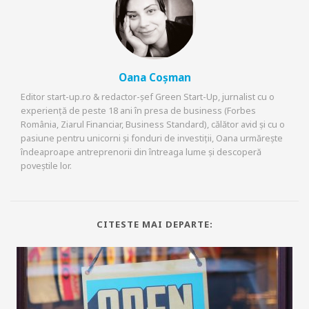
Oana Coșman
Editor start-up.ro & redactor-șef Green Start-Up, jurnalist cu o
experiență de peste 18 ani în presa de business (Forbes
România, Ziarul Financiar, Business Standard), călător avid și cu o
pasiune pentru unicorni și fonduri de investiții, Oana urmărește
îndeaproape antreprenorii din întreaga lume și descoperă
poveștile lor.
CITESTE MAI DEPARTE: