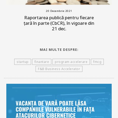
20 Decembrie 2021
Raportarea publică pentru fiecare
țară în parte (CbCR), în vigoare din
21 dec.
MAI MULTE DESPRE:
startup
finantare
program accelerare
fmcg
F&B Business Accelerator