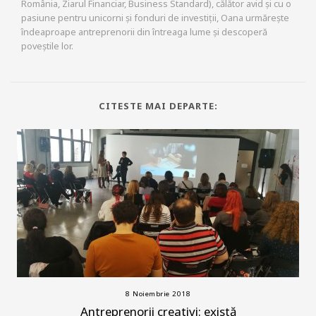
România, Ziarul Financiar, Business Standard), călător avid și cu o
pasiune pentru unicorni și fonduri de investiții, Oana urmărește
îndeaproape antreprenorii din întreaga lume și descoperă
poveștile lor.
CITESTE MAI DEPARTE:
8 Noiembrie 2018
Antreprenorii creativi: există