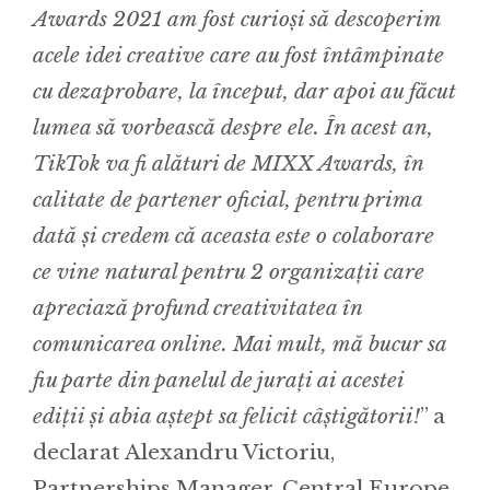
Awards 2021 am fost curioși sǎ descoperim
acele idei creative care au fost întâmpinate
cu dezaprobare, la început, dar apoi au făcut
lumea sǎ vorbească despre ele. În acest an,
TikTok va fi alături de MIXX Awards, în
calitate de partener oficial, pentru prima
datǎ și credem cǎ aceasta este o colaborare
ce vine natural pentru 2 organizații care
apreciazǎ profund creativitatea în
comunicarea online. Mai mult, mă bucur sa
fiu parte din panelul de jurați ai acestei
ediții și abia aștept sa felicit câștigătorii!
” a
declarat Alexandru Victoriu,
Partnerships Manager, Central Europe