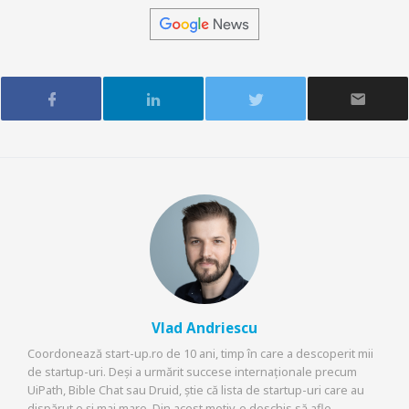
Vlad Andriescu
Coordonează start-up.ro de 10 ani, timp în care a descoperit mii
de startup-uri. Deși a urmărit succese internaționale precum
UiPath, Bible Chat sau Druid, știe că lista de startup-uri care au
dispărut e și mai mare. Din acest motiv, e deschis să afle