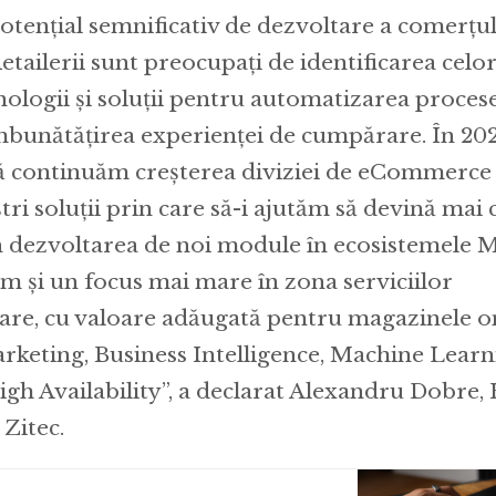
otențial semnificativ de dezvoltare a comerțul
etailerii sunt preocupați de identificarea celo
nologii și soluții pentru automatizarea proces
îmbunătățirea experienței de cumpărare. În 202
continuăm creșterea diviziei de eCommerce ș
ștri soluții prin care să-i ajutăm să devină mai 
 dezvoltarea de noi module în ecosistemele M
 și un focus mai mare în zona serviciilor
e, cu valoare adăugată pentru magazinele onl
arketing, Business Intelligence, Machine Learn
igh Availability”, a declarat Alexandru Dobre,
Zitec.