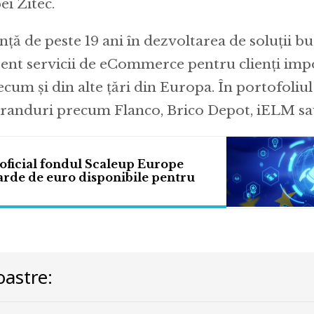
ei Zitec.
ță de peste 19 ani în dezvoltarea de soluții bu
zent servicii de eCommerce pentru clienți imp
cum și din alte țări din Europa. În portofoliu
branduri precum Flanco, Brico Depot, iELM sau
oficial fondul Scaleup Europe
arde de euro disponibile pentru
astre: