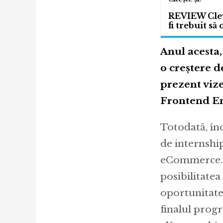
REVIEW Cleve
fi trebuit să
Anul acesta,
o creștere 
prezent viz
Frontend E
Totodată, în
de internshi
eCommerce. As
posibilitatea
oportunitate
finalul progr