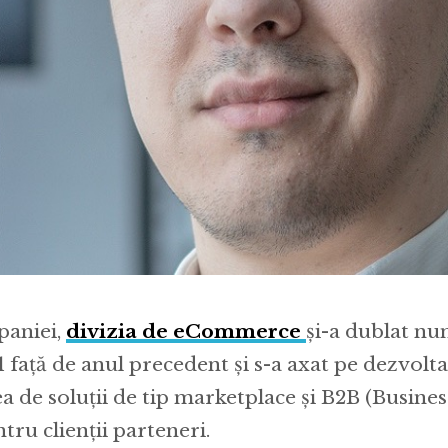
paniei,
divizia de eCommerce
și-a dublat nu
21 față de anul precedent și s-a axat pe dezvolta
 de soluții de tip marketplace și B2B (Busines
tru clienții parteneri.