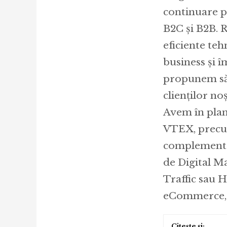
continuare p
B2C și B2B. R
eficiente teh
business și 
propunem să 
clienților no
Avem în plan
VTEX, precum
complementar
de Digital M
Traffic sau H
eCommerce, 