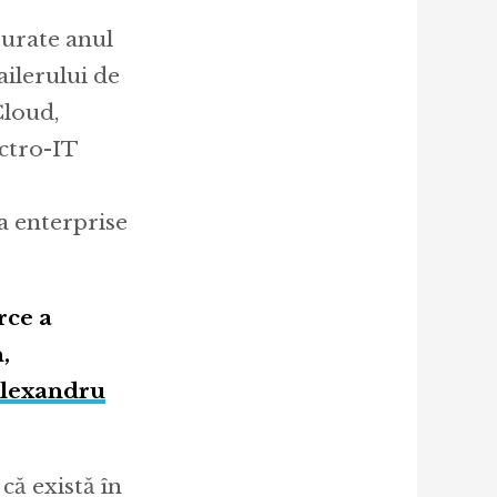
șurate anul
ilerului de
loud,
ectro-IT
a enterprise
rce a
,
lexandru
că există în