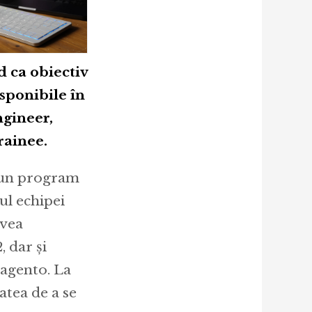
d ca obiectiv
sponibile în
gineer,
ainee.
a un program
ul echipei
avea
, dar și
agento. La
atea de a se