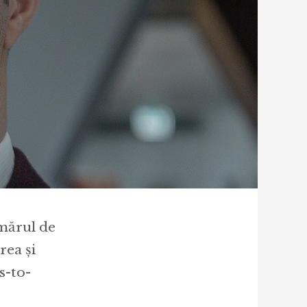
mărul de
rea și
s-to-