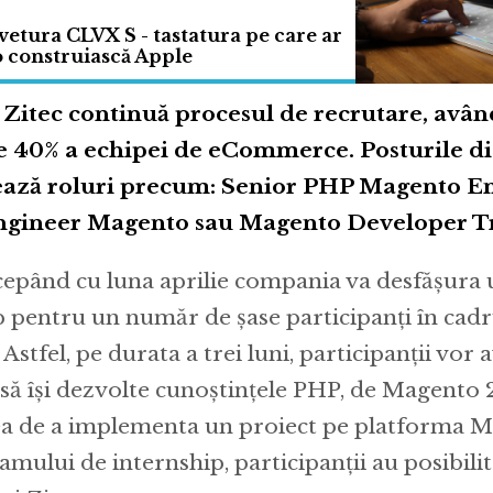
tura CLVX S - tastatura pe care ar
 o construiască Apple
 Zitec continuă procesul de recrutare, avân
de 40% a echipei de eCommerce. Posturile di
ează roluri precum: Senior PHP Magento En
ngineer Magento sau Magento Developer Tr
cepând cu luna aprilie compania va desfășur
p pentru un număr de șase participanți în cadr
tfel, pe durata a trei luni, participanții vor 
 să își dezvolte cunoștințele PHP, de Magento 2
a de a implementa un proiect pe platforma M
amului de internship, participanții au posibilit