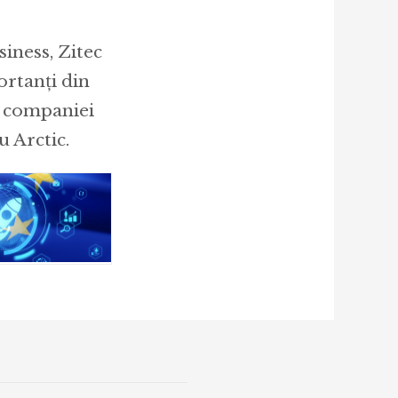
siness, Zitec
ortanți din
l companiei
 Arctic.