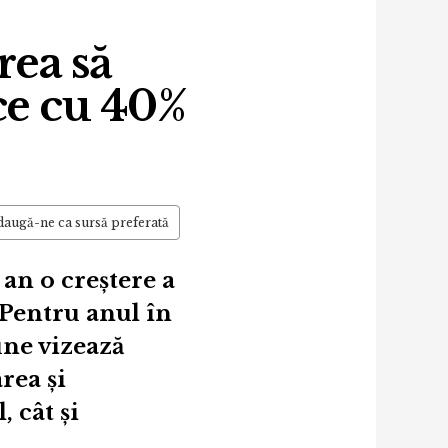
rea să
e cu 40%
augă-ne ca sursă preferată
an o creștere a
 Pentru anul în
une vizează
rea și
, cât și