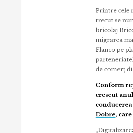
Printre cele
trecut se nu
bricolaj Br
migrarea mag
Flanco pe pl
parteneriate
de comerț di
Conform re
crescut anul
conducerea 
Dobre
, care
„Digitalizare