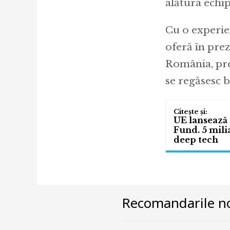
alătura echip
Cu o experien
oferă în pre
România, pre
se regăsesc 
UE lansează 
Fund. 5 mili
deep tech
Recomandarile no