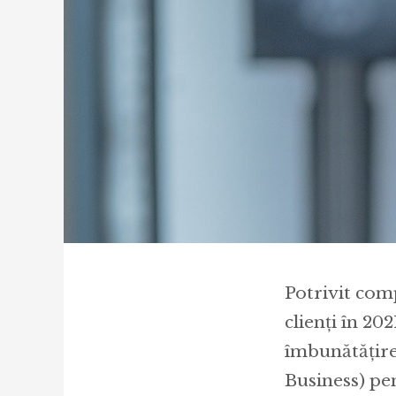
Potrivit com
clienți în 20
îmbunătățirea
Business) pen