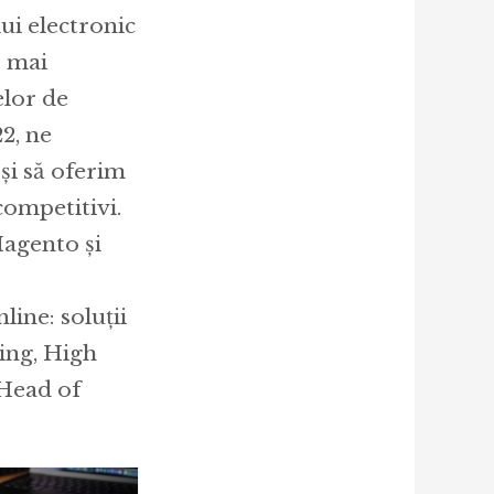
ui electronic
r mai
elor de
2, ne
i să oferim
competitivi.
agento și
ine: soluții
ing, High
 Head of