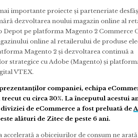
 mai importante proiecte și parteneriate desfă
mără dezvoltarea noului magazin online al reta
ico Depot pe platforma Magento 2 Commerce C
azinului online al retailerului de produse el
atforma Magento 2 și dezvoltarea continuă a
lor strategice cu Adobe (Magento) și platform
gital VTEX.
prezentanților companiei, echipa eComme
 trecut cu circa 30%. La începutul acestui an
diviziei de eCommerce a fost preluată de
A
 este alături de Zitec de peste 6 ani.
a accelerată a obiceiurilor de consum ne arată 