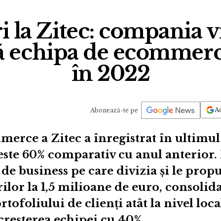
i la Zitec: compania v
ă echipa de ecommerc
în 2022
Ad
Abonează-te pe
erce a Zitec a înregistrat în ultimul 
este 60% comparativ cu anul anterior.
 de business pe care divizia și le prop
ilor la 1,5 milioane de euro, consolida
tofoliului de clienți atât la nivel local
 creșterea echipei cu 40%.