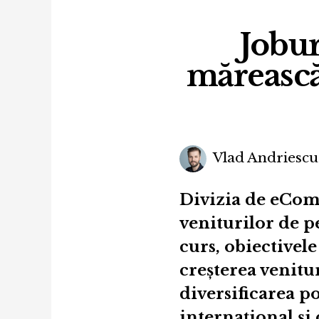
Jobur
măreasc
Vlad Andriescu
Divizia de eComm
veniturilor de p
curs, obiectivele
creșterea venitur
diversificarea por
internațional și