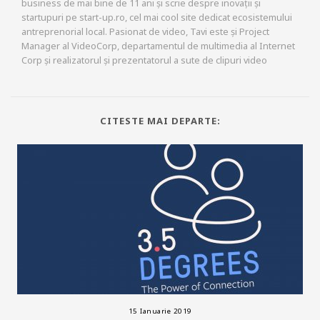
business de mai bine de 11 ani și scrie despre inovații și
startupuri pe start-up.ro, cel mai cool site dedicat ecosistemului
antreprenorial local. Pasionat de video, Tavi este și Project
Manager al VideoCorp, departamentul de multimedia al Internet
Corp și realizatorul și prezentatorul a sute de clipuri video
CITESTE MAI DEPARTE:
15 Ianuarie 2019