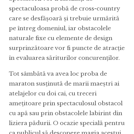
spectaculoasa probă de cross-country
care se desfășoară și trebuie urmărită
pe întreg domeniul, iar obstacolele
naturale fixe cu elemente de design
surprinzătoare vor fi puncte de atracție
în evaluarea săriturilor concurenților.
Tot sâmbătă va avea loc proba de
maraton susținută de marii maeștri ai
atelajelor cu doi cai, cu treceri
amețitoare prin spectaculosul obstacol
cu apă sau prin obstacolele labirint din
liziera pădurii. O ocazie specială pentru
ca publicul să descopere magia acestui