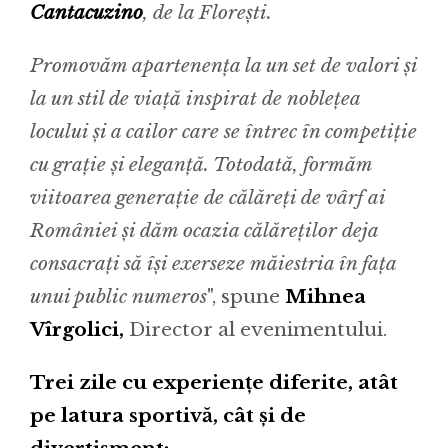
Cantacuzino
, de la Florești.
Promovăm apartenența la un set de valori și
la un stil de viață inspirat de noblețea
locului și a cailor care se întrec în competiție
cu grație și eleganță. Totodată, formăm
viitoarea generație de călăreți de vârf ai
României și dăm ocazia călăreților deja
consacrați să își exerseze măiestria în fața
unui public numeros
", spune
Mihnea
Vîrgolici,
Director al evenimentului.
Trei zile cu experiențe diferite, atât
pe latura sportivă, cât și de