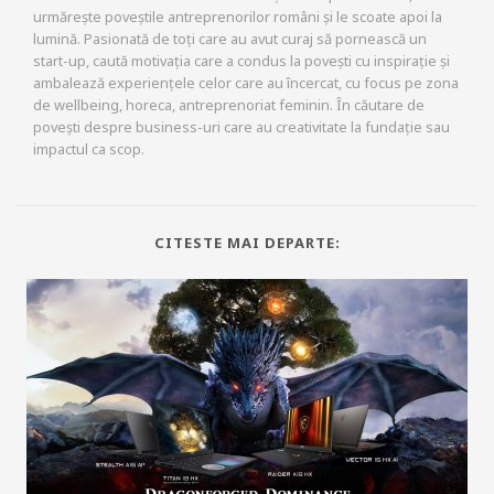
urmărește poveștile antreprenorilor români și le scoate apoi la
lumină. Pasionată de toți care au avut curaj să pornească un
start-up, caută motivația care a condus la povești cu inspirație și
ambalează experiențele celor care au încercat, cu focus pe zona
de wellbeing, horeca, antreprenoriat feminin. În căutare de
povești despre business-uri care au creativitate la fundație sau
impactul ca scop.
CITESTE MAI DEPARTE: