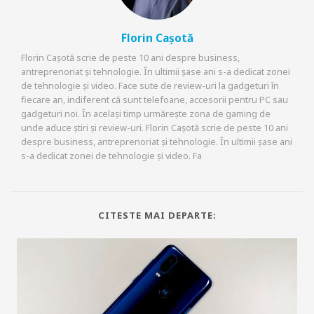
Florin Cașotă
Florin Cașotă scrie de peste 10 ani despre business,
antreprenoriat și tehnologie. În ultimii șase ani s-a dedicat zonei
de tehnologie și video. Face sute de review-uri la gadgeturi în
fiecare an, indiferent că sunt telefoane, accesorii pentru PC sau
gadgeturi noi. În același timp urmărește zona de gaming de
unde aduce știri și review-uri. Florin Cașotă scrie de peste 10 ani
despre business, antreprenoriat și tehnologie. În ultimii șase ani
s-a dedicat zonei de tehnologie și video. Fa
CITESTE MAI DEPARTE: