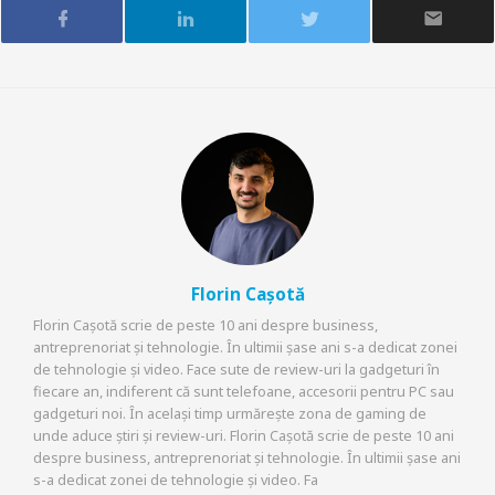
Florin Cașotă
Florin Cașotă scrie de peste 10 ani despre business,
antreprenoriat și tehnologie. În ultimii șase ani s-a dedicat zonei
de tehnologie și video. Face sute de review-uri la gadgeturi în
fiecare an, indiferent că sunt telefoane, accesorii pentru PC sau
gadgeturi noi. În același timp urmărește zona de gaming de
unde aduce știri și review-uri. Florin Cașotă scrie de peste 10 ani
despre business, antreprenoriat și tehnologie. În ultimii șase ani
s-a dedicat zonei de tehnologie și video. Fa